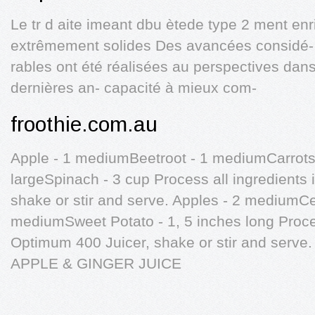
Le tr d aite imeant dbu ètede type 2 ment en
extrêmement solides Des avancées considé- 
rables ont été réalisées au perspectives dans
dernières an- capacité à mieux com-
froothie.com.au
Apple - 1 mediumBeetroot - 1 mediumCarrots 
largeSpinach - 3 cup Process all ingredients
shake or stir and serve. Apples - 2 mediumCel
mediumSweet Potato - 1, 5 inches long Proces
Optimum 400 Juicer, shake or stir and ser
APPLE & GINGER JUICE