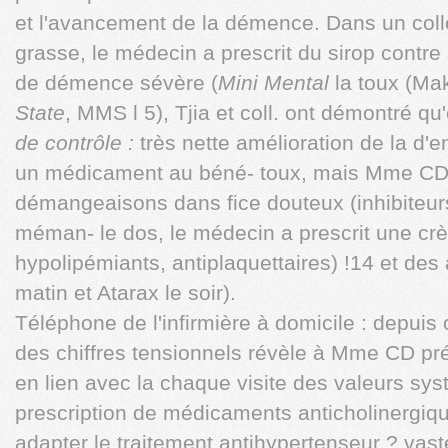
et l'avancement de la démence. Dans un colle
grasse, le médecin a prescrit du sirop contre
de démence sévère (
Mini Mental
la toux (Ma
State
, MMS l 5), Tjia et coll. ont démontré q
de contrôle :
très nette amélioration de la d'
un médicament au béné- toux, mais Mme CD 
démangeaisons dans fice douteux (inhibiteurs
méman- le dos, le médecin a prescrit une crè
hypolipémiants, antiplaquettaires) !14 et des 
matin et Atarax le soir).
Téléphone de l'infirmière à domicile : depuis 
des chiffres tensionnels révèle à Mme CD pr
en lien avec la chaque visite des valeurs sys
prescription de médicaments anticholinergiqu
adapter le traitement antihypertenseur ? vas