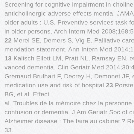
Screening for cognitive impairment in choline
anticholinergic adverse effects mentia. JAM
older adults : U.S. Preventive services task 
in older persons. Arch Intern Med 2008;168:
22
Merel SE, Demers S, Vig E. Palliative care
mendation statement. Ann Intern Med 2014;1
13
Kalisch Ellett LM, Pratt NL, Ramsay EN, et
vanced dementia. Clin Geriatr Med 2014;30:
Gremaud Brulhart F, Decrey H, Demonet JF, et
medication use and risk of hospital
23
Porste
BG, et al. Effect
al. Troubles de la mémoire chez la personne 
confusion or dementia. J Am Geriatr Soc of ci
Alzheimer disease : The faire au cabinet ? 
33.