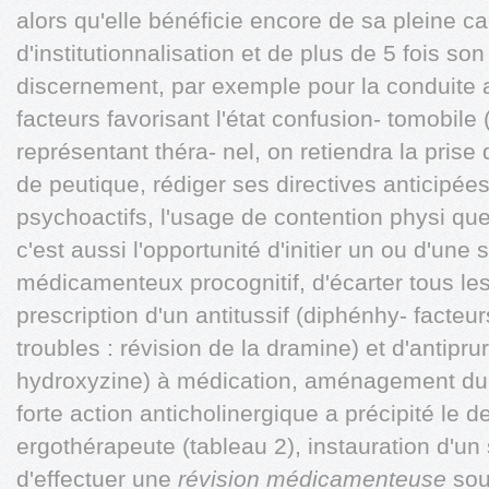
alors qu'elle bénéficie encore de sa pleine ca
d'institutionnalisation et de plus de 5 fois so
discernement, par exemple pour la conduite a
facteurs favorisant l'état confusion- tomobile
représentant théra- nel, on retiendra la pris
de peutique, rédiger ses directives anticipé
psychoactifs, l'usage de contention physi qu
c'est aussi l'opportunité d'initier un ou d'un
médicamenteux procognitif, d'écarter tous l
prescription d'un antitussif (diphénhy- facteu
troubles : révision de la dramine) et d'antiprur
hydroxyzine) à médication, aménagement du d
forte action anticholinergique a précipité le d
ergothérapeute (tableau 2), instauration d'un
d'effectuer une
révision médicamenteuse
sout