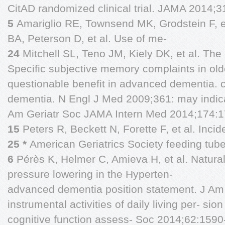
CitAD randomized clinical trial. JAMA 2014;3
5
Amariglio RE, Townsend MK, Grodstein F, e
BA, Peterson D, et al. Use of me-
24
Mitchell SL, Teno JM, Kiely DK, et al. The 
Specific subjective memory complaints in old
questionable benefit in advanced dementia. 
dementia. N Engl J Med 2009;361: may indicat
Am Geriatr Soc JAMA Intern Med 2014;174:1
15
Peters R, Beckett N, Forette F, et al. Incid
25 *
American Geriatrics Society feeding tube
6
Pérès K, Helmer C, Amieva H, et al. Natura
pressure lowering in the Hyperten-
advanced dementia position statement. J Am G
instrumental activities of daily living per- sion
cognitive function assess- Soc 2014;62:1590