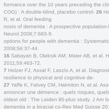
formance over the 10 years preceding the cli
COG) : A double-blind, placebo control-
26
Ha
R, et al. Oral feeding
nosis of dementia : A prospective population-b
Neurol 2008;7:683-9.
options for people with dementia : Systemati
2008;56:37-44.
16
Sabayan B, Oleksik AM, Maier AB, et al. 
2011;59:463-72.
7
Holzer FJ, Assal F, Laszlo A, et al. Diagnos
resilience to physical and cognitive de-
27
Yaffe K, Falvey CM, Halmiton N, et al. Ass
annoncer une démence : quels risques, quels 
oldest old : The Leiden 85-plus study. J Am
dementia in a biracial co-Rev Med Suisse 20