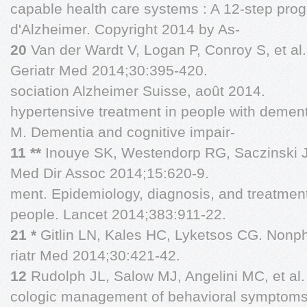
capable health care systems : A 12-step pro
d'Alzheimer. Copyright 2014 by As-
20
Van der Wardt V, Logan P, Conroy S, et al.
Geriatr Med 2014;30:395-420.
sociation Alzheimer Suisse, août 2014.
hypertensive treatment in people with demen
M. Dementia and cognitive impair-
11 **
Inouye SK, Westendorp RG, Saczinski J
Med Dir Assoc 2014;15:620-9.
ment. Epidemiology, diagnosis, and treatment.
people. Lancet 2014;383:911-22.
21 *
Gitlin LN, Kales HC, Lyketsos CG. Nonp
riatr Med 2014;30:421-42.
12
Rudolph JL, Salow MJ, Angelini MC, et al.
cologic management of behavioral symptoms