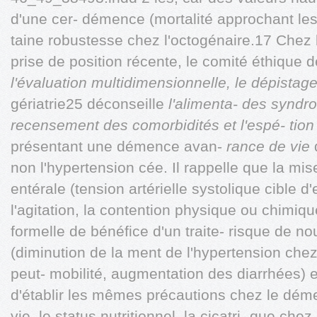
d'une cer- démence (mortalité approchant le
taine robustesse chez l'octogénaire.17 Chez
prise de position récente, le comité éthique de
l'évaluation multidimensionnelle, le dépistag
gériatrie25 déconseille
l'alimenta-
des syndro
recensement des comorbidités et l'espé-
tio
présentant une démence avan-
rance de vie
d
non l'hypertension cée. Il rappelle que la mi
entérale (tension artérielle systolique cible 
l'agitation, la contention physique ou chimiq
formelle de bénéfice d'un traite- risque de n
(diminution de la ment de l'hypertension chez
peut- mobilité, augmentation des diarrhées) et
d'établir les mêmes précautions chez le démen
vie, le status nutritionnel, la cicatri- que chez