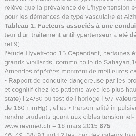
relève que la prévalence de L'hypertension e
pour les démences de type vasculaire et Alzhe
Tableau 1. Facteurs associés à une condui
teur d'un traitement antihypertenseur a été 
réf.9).
l'étude Hyvett-cog.15 Cependant, certaines 
grands vieillards, comme celle de Sabayan,16
Amendes répétées montrent de meilleures ca
• Rapport de conduite dangereuse par les pro
et cognitif chez les patients avec les plus h
state) l 24/30 ou test de l'horloge l 5/7 valeu
de 160 mmHg) ; elles • Personnalité impulsi
rendre prudents quant aux cibles tensionnel-
www.revmed.ch
–
18 mars 2015
675
46_49_38493.indd 2 les, car des valeurs haut