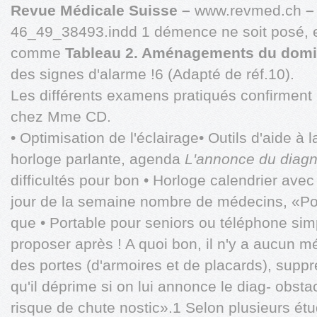
Revue Médicale Suisse –
www.revmed.ch
46_49_38493.indd 1 démence ne soit posé, e
comme
Tableau 2. Aménagements du domi
des signes d'alarme !6 (Adapté de réf.10).
Les différents examens pratiqués confirment
chez Mme CD.
• Optimisation de l'éclairage• Outils d'aide à
horloge parlante, agenda
L'annonce du diagn
difficultés pour bon • Horloge calendrier ave
jour de la semaine nombre de médecins, «Pour
que • Portable pour seniors ou téléphone simp
proposer après ! A quoi bon, il n'y a aucun m
des portes (d'armoires et de placards), suppr
qu'il déprime si on lui annonce le diag- obst
risque de chute nostic».1 Selon plusieurs étu