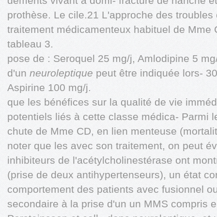
déments vivant à domi- fracture de hanche e
prothèse. Le cile.21 L'approche des trouble
traitement médicamenteux habituel de Mme 
tableau 3.
pose de : Seroquel 25 mg/j, Amlodipine 5 mg/j
d'un
neuroleptique
peut être indiquée lors- 30
Aspirine 100 mg/j.
que les bénéfices sur la qualité de vie imméd
potentiels liés à cette classe médica- Parmi 
chute de Mme CD, en lien menteuse (mortalit
noter que les avec son traitement, on peut é
inhibiteurs de l'acétylcholinestérase ont mont
(prise de deux antihypertenseurs), un état co
comportement des patients avec fusionnel 
secondaire à la prise d'un un MMS compris e