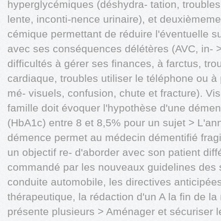
hyperglycémiques (déshydra- tation, troubles é
lente, inconti-nence urinaire), et deuxièmemen
cémique permettant de réduire l'éventuelle 
avec ses conséquences délétères (AVC, in- >
difficultés à gérer ses finances, à farctus, tr
cardiaque, troubles utiliser le téléphone ou 
mé- visuels, confusion, chute et fracture). Vi
famille doit évoquer l'hypothèse d'une déme
(HbA1c) entre 8 et 8,5% pour un sujet > L'an
démence permet au médecin démentifié fra
un objectif re- d'aborder avec son patient dif
commandé par les nouveaux guidelines des so
conduite automobile, les directives anticipées
thérapeutique, la rédaction d'un A la fin de 
présente plusieurs > Aménager et sécuriser le