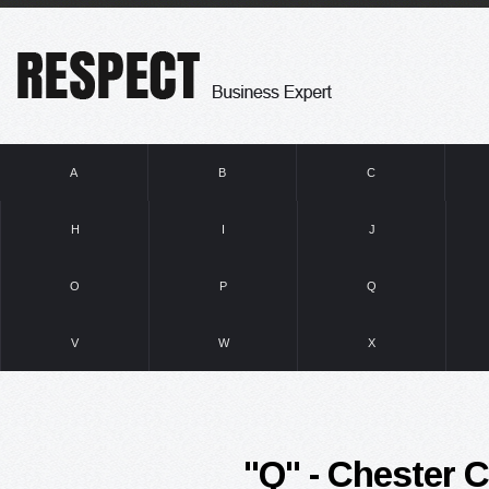
A
B
C
H
I
J
O
P
Q
V
W
X
"Q" - Chester Cl