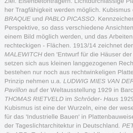
Ziel. Eisenbetonträgern. Lichtdurchlässige Pl
her Tragfähigkeit werden möglich. Kubismus
BRAQUE
und
PABLO PICASSO
. Kennzeichen
Perspektive, so dass verschiedene Ansichte
einem Bild möglich werden, und das Arbeiten
rechteckigen - Flächen. 1913/14 zeichnet de
MALEWITCH
den 'Entwurf für die Häuser der
setzen sich aus kleinen langgezogenen Rec
bestehen nur noch aus rechtwinkeligen Platt
Prinzip nehmen u.a.
LUDWIG MIES VAN DE
Pavillon
auf der Weltausstellung 1929 in Ba
THOMAS RIETVELD
im
Schröder- Haus
1929 
Kubismus ist eine der Wurzeln, eine der wes
für das 'Industrielle Bauen' in Plattenbauweis
der Tageslichtarchitektur in Deutschland
. P