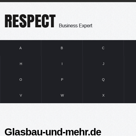
A
B
C
H
I
J
O
P
Q
V
W
X
Glasbau-und-mehr.de