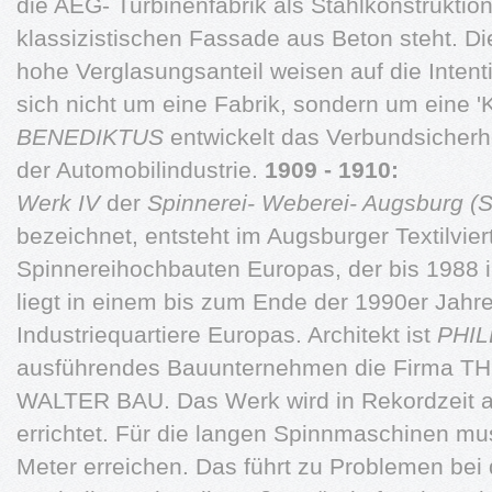
die AEG- Turbinenfabrik als Stahlkonstruktion,
klassizistischen Fassade aus Beton steht. Di
hohe Verglasungsanteil weisen auf die Intent
sich nicht um eine Fabrik, sondern um eine 'K
BENEDIKTUS
entwickelt das Verbundsicherhe
der Automobilindustrie.
1909 - 1910:
Werk IV
der
Spinnerei- Weberei- Augsburg (
bezeichnet, entsteht im Augsburger Textilvier
Spinnereihochbauten Europas, der bis 1988 in
liegt in einem bis zum Ende der 1990er Jah
Industriequartiere Europas. Architekt ist
PHIL
ausführendes Bauunternehmen die Firma T
WALTER BAU. Das Werk wird in Rekordzeit al
errichtet. Für die langen Spinnmaschinen mu
Meter erreichen. Das führt zu Problemen bei 