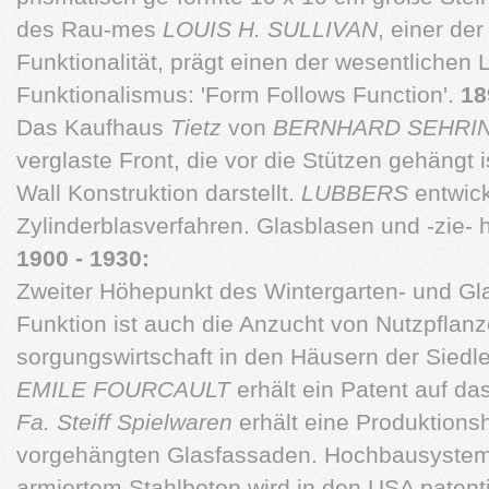
des Rau-mes
LOUIS H. SULLIVAN
, einer de
Funktionalität, prägt einen der wesentlichen
Funktionalismus: 'Form Follows Function'.
18
Das Kaufhaus
Tietz
von
BERNHARD SEHRI
verglaste Front, die vor die Stützen gehängt 
Wall Konstruktion darstellt.
LUBBERS
entwick
Zylinderblasverfahren. Glasblasen und -zie-
1900 - 1930:
Zweiter Höhepunkt des Wintergarten- und G
Funktion ist auch die Anzucht von Nutzpflanze
sorgungswirtschaft in den Häusern der Siedl
EMILE FOURCAULT
erhält ein Patent auf da
Fa. Steiff Spielwaren
erhält eine Produktionsh
vorgehängten Glasfassaden. Hochbausyste
armiertem Stahlbeton wird in den USA patentie