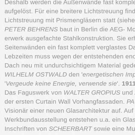
Deshalb werden die Außenwände fast komplet
aufgelöst. Für eine breitere Lichtstreuung fi
Lichtstreuung mit Prismengläsern statt (sieh
PETER BEHRENS
baut in Berlin die AEG- M
erwerk ausgefachte Stahlkonstruktion. Sie er
Seitenwänden ein fast komplett verglastes 
Lebzeiten muss wegen der entstehenden eno
Dach neu mit undurchsichtigem Material gede
WILHELM OSTWALD
den '
energetischen Imp
'
Vergeude keine Energie, verwende sie
'.
1911
Das Faguswerk von
WALTER GROPIUS
und
der ersten Curtain Wall Vorhangfassaden.
PA
Visionär einer neuen Glasarchitektur auf. Auf
Werkbundausstellung entstehen u.a. ein Gl
Inschriften von
SCHEERBART
sowie eine Mu