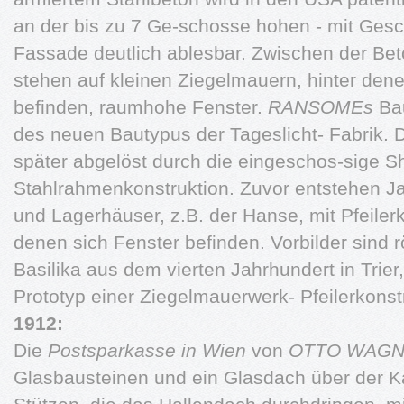
an der bis zu 7 Ge-schosse hohen - mit Ges
Fassade deutlich ablesbar. Zwischen der Be
stehen auf kleinen Ziegelmauern, hinter dene
befinden, raumhohe Fenster.
RANSOMEs
Bau
des neuen Bautypus der Tageslicht- Fabrik. D
später abgelöst durch die eingeschos-sige S
Stahlrahmenkonstruktion. Zuvor entstehen J
und Lagerhäuser, z.B. der Hanse, mit Pfeiler
denen sich Fenster befinden. Vorbilder sind 
Basilika aus dem vierten Jahrhundert in Trie
Prototyp einer Ziegelmauerwerk- Pfeilerkonst
1912:
Die
Postsparkasse in Wien
von
OTTO WAG
Glasbausteinen und ein Glasdach über der K