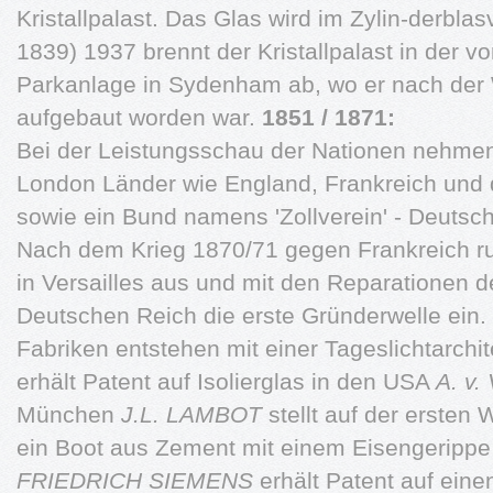
Kristallpalast. Das Glas wird im Zylin-derblas
1839) 1937 brennt der Kristallpalast in der v
Parkanlage in Sydenham ab, wo er nach der 
aufgebaut worden war.
1851 / 1871:
Bei der Leistungsschau der Nationen nehmen
London Länder wie England, Frankreich und di
sowie ein Bund namens 'Zollverein' - Deutsch
Nach dem Krieg 1870/71 gegen Frankreich ru
in Versailles aus und mit den Reparationen d
Deutschen Reich die erste Gründerwelle ein
Fabriken entstehen mit einer Tageslichtarchi
erhält Patent auf Isolierglas in den USA
A. v.
München
J.L. LAMBOT
stellt auf der ersten 
ein Boot aus Zement mit einem Eisengerippe 
FRIEDRICH SIEMENS
erhält Patent auf ein