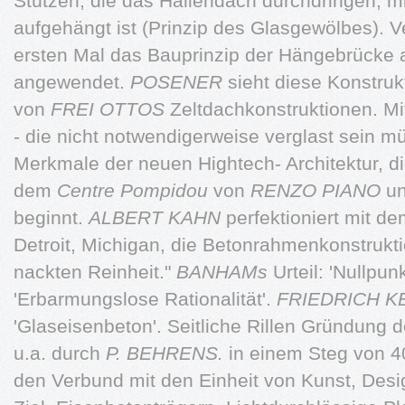
Stützen, die das Hallendach durchdringen, mit
aufgehängt ist (Prinzip des Glasgewölbes). V
ersten Mal das Bauprinzip der Hängebrücke a
angewendet.
POSENER
sieht diese Konstrukt
von
FREI OTTOS
Zeltdachkonstruktionen. M
- die nicht notwendigerweise verglast sein 
Merkmale der neuen Hightech- Architektur, d
dem
Centre Pompidou
von
RENZO PIANO
u
beginnt.
ALBERT KAHN
perfektioniert mit d
Detroit, Michigan, die Betonrahmenkonstrukt
nackten Reinheit."
BANHAMs
Urteil: 'Nullpun
'Erbarmungslose Rationalität'.
FRIEDRICH 
'Glaseisenbeton'. Seitliche Rillen Gründung 
u.a. durch
P. BEHRENS.
in einem Steg von 4
den Verbund mit den Einheit von Kunst, Desi