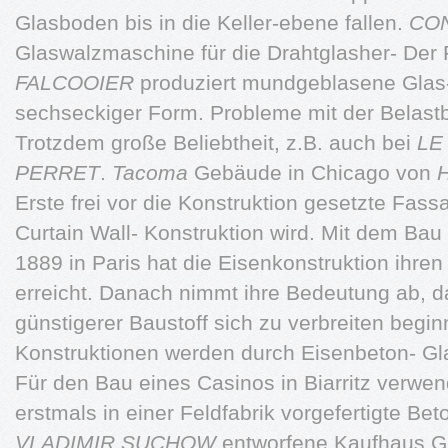
Glasboden bis in die Keller-ebene fallen.
CO
Glaswalzmaschine für die Drahtglasher- Der
FALCOOIER
produziert mundgeblasene Glas-
sechseckiger Form. Probleme mit der Belast
Trotzdem große Beliebtheit, z.B. auch bei
LE
PERRET
.
Tacoma
Gebäude in Chicago von
Erste frei vor die Konstruktion gesetzte Fass
Curtain Wall- Konstruktion wird. Mit dem Ba
1889 in Paris hat die Eisenkonstruktion ihre
erreicht. Danach nimmt ihre Bedeutung ab, d
günstigerer Baustoff sich zu verbreiten begin
Konstruktionen werden durch Eisenbeton- Gla
Für den Bau eines Casinos in Biarritz verwe
erstmals in einer Feldfabrik vorgefertigte B
VLADIMIR SUCHOW
entworfene Kaufhaus G