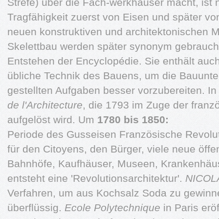
Strefe) über die Fach-werkhäuser macht, ist
Tragfähigkeit zuerst von Eisen und später von
neuen konstruktiven und architektonischen M
Skelettbau werden später synonym gebrauch
Entstehen der Encyclopédie. Sie enthält auch 
übliche Technik des Bauens, um die Bauunte
gestellten Aufgaben besser vorzubereiten. In
de l'Architecture
, die 1793 im Zuge der franz
aufgelöst wird. Um
1780 bis 1850:
Periode des Gusseisen Französische Revoluti
für den Citoyens, den Bürger, viele neue öff
Bahnhöfe, Kaufhäuser, Museen, Krankenhäu
entsteht eine 'Revolutionsarchitektur'.
NICOL
Verfahren, um aus Kochsalz Soda zu gewinne
überflüssig.
Ecole Polytechnique
in Paris erö