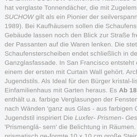
hat verglaste Tonnendächer, die mit Zugeleme
SUCHOW
gilt als ein Pionier der seilversp
1989). Bei Kaufhäusern sollen die Schaufenst
Gebäude lassen noch den Blick zur Straße fr
der Passanten auf die Waren lenken. Die ste
Schaufensterscheiben endet schließlich in de
Ganzglasfassade. In San Francisco entsteht
einem der ersten mit Curtain Wall gehört. Ar
Jugendstils. Als Ideal für den Bürger kristal-l
Einfamilienhaus mit Garten heraus. Es
Ab 18
enthält u.a. farbige Verglasungen der Fens
nach Wänden 'ganz aus Glas - aus farbigen G
Jugendstil inspiriert Die
Luxfer- Prismen- Ges
'Prismenglä- sern' die Belichtung in Räumen.
prismatisch ge-formte 10 x 10 cm große Steine