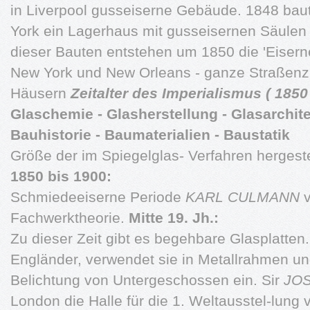
in Liverpool gusseiserne Gebäude. 1848 
York ein Lagerhaus mit gusseisernen Säulen 
dieser Bauten entstehen um 1850 die 'Eiserne
New York und New Orleans - ganze Straßenz
Häusern
Zeitalter des Imperialismus ( 1850 
Glaschemie - Glasherstellung - Glasarchit
Bauhistorie - Baumaterialien - Baustatik
Größe der im Spiegelglas- Verfahren hergeste
1850 bis 1900:
Schmiedeeiserne Periode
KARL CULMANN
v
Fachwerktheorie.
Mitte 19. Jh.:
Zu dieser Zeit gibt es begehbare Glasplatten
Engländer, verwendet sie in Metallrahmen und
Belichtung von Untergeschossen ein. Sir
JO
London die Halle für die 1. Weltausstel-lun