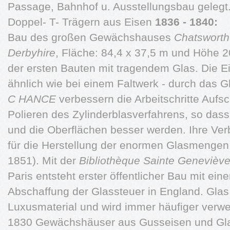
Passage, Bahnhof u. Ausstellungsbau gelegt. 
Doppel- T- Trägern aus Eisen
1836 - 1840:
Bau des großen Gewächshauses
Chatsworth
Derbyhire
, Fläche: 84,4 x 37,5 m und Höhe 
der ersten Bauten mit tragendem Glas. Die Ei
ähnlich wie bei einem Faltwerk - durch das G
C
HANCE
verbessern die Arbeitschritte Aufs
Polieren des Zylinderblasverfahrens, so dass
und die Oberflächen besser werden. Ihre Ve
für die Herstellung der enormen Glasmengen f
1851). Mit der
Bibliothèque Sainte Genevièv
Paris entsteht erster öffentlicher Bau mit ein
Abschaffung der Glassteuer in England. Glas i
Luxusmaterial und wird immer häufiger verw
1830 Gewächshäuser aus Gusseisen und Glas