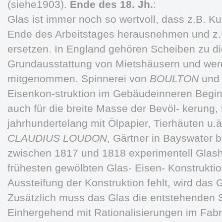
(siehe1903).
Ende des 18. Jh.
:
Glas ist immer noch so wertvoll, dass z.B. K
Ende des Arbeitstages herausnehmen und z.B
ersetzen. In England gehören Scheiben zu die
Grundausstattung von Mietshäusern und we
mitgenommen. Spinnerei von
BOULTON
un
Eisenkon-struktion im Gebäudeinneren Begin
auch für die breite Masse der Bevöl- kerung
jahrhundertelang mit Ölpapier, Tierhäuten u.
CLAUDIUS LOUDON
, Gärtner in Bayswater b
zwischen 1817 und 1818 experimentell Glash
frühesten gewölbten Glas- Eisen- Konstrukti
Aussteifung der Konstruktion fehlt, wird das 
Zusätzlich muss das Glas die entstehenden 
Einhergehend mit Rationalisierungen im Fabr