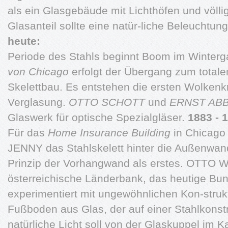
als ein Glasgebäude mit Lichthöfen und völl
Glasanteil sollte eine natür-liche Beleuchtu
heute:
Periode des Stahls beginnt Boom im Winterga
von Chicago
erfolgt der Übergang zum total
Skelettbau. Es entstehen die ersten Wolkenkr
Verglasung.
OTTO SCHOTT
und
ERNST AB
Glaswerk für optische Spezialgläser.
1883 - 
Für das
Home Insurance Building
in Chicago
JENNY das Stahlskelett hinter die Außenwand
Prinzip der Vorhangwand als erstes. OTTO
österreichische Länderbank, das heutige Bu
experimentiert mit ungewöhnlichen Kon-struk
Fußboden aus Glas, der auf einer Stahlkonstru
natürliche Licht soll von der Glaskuppel im 