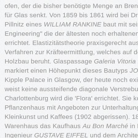
ofen, der die bisher benötigte Menge an Brenn
für Glas senkt. Von 1859 bis 1861 wird bei 
Pillnitz eines
WILLIAM RANKINE
baut mit se
Engineering" die der ältesten noch erhalten
errichtet. Elastizitätstheorie praxisgerecht a
Verfahren zur Kräfteermittlung, welches auf
Holzbau beruht. Glaspassage
Galeria Vitori
markiert einen Höhepunkt dieses Bautyps
JO
Kipple Palace in Glasgow, der heute noch exi
weist keine aussteifende diagonale Verstrebun
Charlottenburg wird die 'Flora' errichtet. Sie 
Pflanzenhaus mit Angeboten zur Unterhaltung
Kleinkunst und Kaffees (1902 abgerissen). 18
Warenhaus das Kaufhaus
Au Bon Marché
in 
Ingenieur
GUSTAVE EIFFEL
und dem Archit