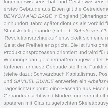
Ingenieurwis-senschaft und Geisteswissenscha
erstes Gebäude aus Eisen gilt die Getreide
BENYON AND BAGE
in England (Ditheringto
einhundert Jahre später dient es als Vorbild 
Stahlskelettgebäude (siehe
1. Schule von Ch
'Revolutionsarchitektur' entwickelt sich eine
Geist der Freiheit entspricht. Sie ist funktiona
Produktionsprozessen orientiert und wird für
Wohnungsbau gleichermaßen angewendet. Ei
Kriterien für diese Gebäude stellt die Funkt
(siehe dazu: Schwarzbuch Kapitalismus, Pos
und
SAMUEL BUNCE
entwerfen ein
Arbeitsh
Tageslichtausbeute eine Fassade aus Eisen u
Gebäudeansicht wirkt Modern und vermittelt 
späteren mit Glas ausgefachten Skelettbaus