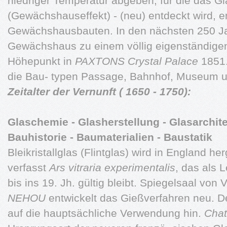
niedriger Temperatur abgeben, für die das Gla
(Gewächshauseffekt) - (neu) entdeckt wird, 
Gewächshausbauten. In den nächsten 250 Jah
Gewächshaus zu einem völlig eigenständige
Höhepunkt in
PAXTONS
Crystal Palace
1851.
die Bau- typen Passage, Bahnhof, Museum u
Zeitalter der Vernunft ( 1650 - 1750):
Glaschemie - Glasherstellung - Glasarchit
Bauhistorie - Baumaterialien - Baustatik
Bleikristallglas (Flintglas) wird in England her
verfasst
Ars vitraria experimentalis
, das als 
bis ins 19. Jh. gültig bleibt. Spiegelsaal von Ve
NEHOU
entwickelt das Gießverfahren neu. D
auf die hauptsächliche Verwendung hin.
Chat