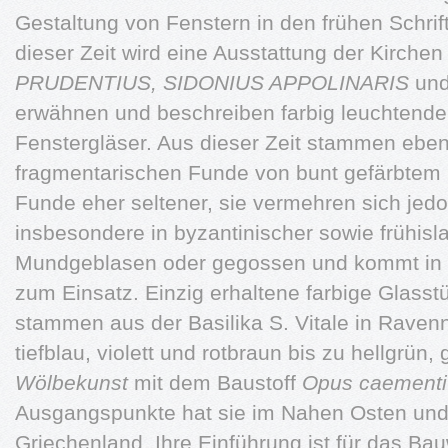
Gestaltung von Fenstern in den frühen Schrift
dieser Zeit wird eine Ausstattung der Kirchen
PRUDENTIUS, SIDONIUS APPOLINARIS
un
erwähnen und beschreiben farbig leuchtende
Fenstergläser. Aus dieser Zeit stammen ebenf
fragmentarischen Funde von bunt gefärbtem 
Funde eher seltener, sie vermehren sich je
insbesondere in byzantinischer sowie frühisl
Mundgeblasen oder gegossen und kommt in
zum Einsatz. Einzig erhaltene farbige Glasst
stammen aus der Basilika S. Vitale in Raven
tiefblau, violett und rotbraun bis zu hellgrün,
Wölbekunst
mit dem Baustoff
Opus caementi
Ausgangspunkte hat sie im Nahen Osten und 
Griechenland. Ihre Einführung ist für das B