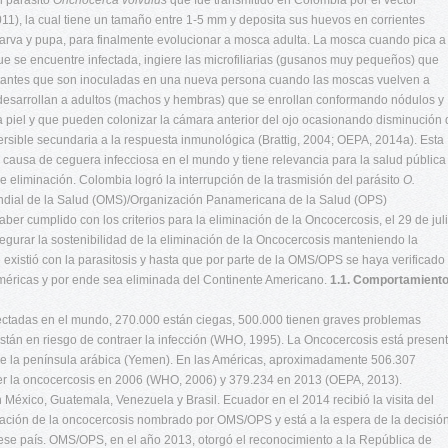
l parásito
Onchocerca volvulus
que fue transmitido en Colombia por el vector
), la cual tiene un tamaño entre 1-5 mm y deposita sus huevos en corrientes
larva y pupa, para finalmente evolucionar a mosca adulta. La mosca cuando pica a
e se encuentre infectada, ingiere las microfiliarias (gusanos muy pequeños) que
ectantes que son inoculadas en una nueva persona cuando las moscas vuelven a
desarrollan a adultos (machos y hembras) que se enrollan conformando nódulos y
 la piel y que pueden colonizar la cámara anterior del ojo ocasionando disminución
versible secundaria a la respuesta inmunológica (Brattig, 2004; OEPA, 2014a). Esta
 causa de ceguera infecciosa en el mundo y tiene relevancia para la salud pública
e eliminación. Colombia logró la interrupción de la trasmisión del parásito
O.
ndial de la Salud (OMS)/Organización Panamericana de la Salud (OPS)
er cumplido con los criterios para la eliminación de la Oncocercosis, el 29 de jul
gurar la sostenibilidad de la eliminación de la Oncocercosis manteniendo la
 existió con la parasitosis y hasta que por parte de la OMS/OPS se haya verificado 
 Américas y por ende sea eliminada del Continente Americano.
1.1. Comportamient
ectadas en el mundo, 270.000 están ciegas, 500.000 tienen graves problemas
stán en riesgo de contraer la infección (WHO, 1995). La Oncocercosis está presen
 de la península arábica (Yemen). En las Américas, aproximadamente 506.307
er la oncocercosis en 2006 (WHO, 2006) y 379.234 en 2013 (OEPA, 2013).
 México, Guatemala, Venezuela y Brasil. Ecuador en el 2014 recibió la visita del
inación de la oncocercosis nombrado por OMS/OPS y está a la espera de la decisió
en ese país. OMS/OPS, en el año 2013, otorgó el reconocimiento a la República de