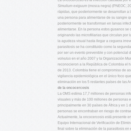
La oncocercosis es la infección causada por e
Simulium exiguum
(mosca negra) (PNEOC; 2011
rápidas, que posteriormente se desarrollan a 
una persona para alimentarse de su sangre qu
posteriormente se transforman en larvas inf
alimentarse. En la persona estos gusanos se 
originando las microfiliarias que circulan por
la agudeza visual hasta llegar a ceguera irre
parasitosis se ha constituido como la segunda
por ser un evento prevenible y con potencial d
volvulus
en el año 2007 y la Organización Mu
reconocieron a la República de Colombia el hab
de 2013. Colombia tiene el compromiso de ase
vigilancia epidemiológica en el único foco que
eliminación en los 5 restantes países de las
de la oncocercosis
La OMS estima 17,7 millones de personas inf
visuales y más de 100 millones de personas e
principalmente en 30 países de África y en 1
personas se encontraban en riesgo de contra
Actualmente, la oncocercosis está presente en
Equipo Internacional de Verificación de Elim
final sobre la eliminación de la parasitosis 