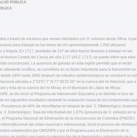
SALUD PÚBLICA
UBLICA
bia a través de esclavos que venían infectados con
O. volvulus
desde África. A part
sclavos para trabajar en las minas de oro aproximadamente 1.000 africanos
y Angola. En 1717, alrededor de 137 de ellos fueron llevados a trabajar en las
 el Archivo Central del Cauca del año 1717 (ACC 1717), se puede inferir que ellos
iste oncocercosis. La ausencia de ganado en esta región permitió que el vector
er altamente zoofílico, se convirtiera en un factor importante para la transmisión en
, desde 1954 hasta 1995 después de estudios epidemiológicos se corroboró un só
Naicioná ubicada a 2°53'57,7" N 77°05'25.56" en la cuenca del río Naicioná, que a
are y ésta de la cuenca del río Micay, en el Municipio de López de Micay,
5, se dio inicio al Programa de Intervención Educativa y se delimitó el foco de
e los siguientes resultados mediante la evaluación basal de los componentes qu
: Prevalencia de 40% de microfilarias en biopsia de piel. 2. Oftalmológico: Ausenci
jo. 3. Entomológico: Tasa de infectividad del 1,07% (presencia de
O. volvulus
en la
, el Programa Nacional de Eliminación de la oncocercosis de Colombia (PNEOC)
interinstitucional del orden nacional e internacional, inició el proceso de eliminaci
quisitos establecidos por OMS/OPS y por el Programa para la Eliminación de la
glas en inglés) para lograr la interrupción de la transmisión y eliminación de la