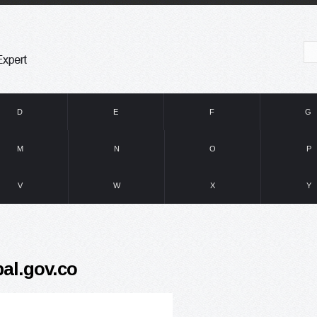
D
E
F
G
M
N
O
P
V
W
X
Y
al.gov.co