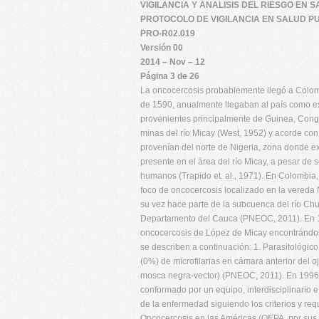
VIGILANCIA Y ANALISIS DEL RIESGO EN 
PROTOCOLO DE VIGILANCIA EN SALUD P
PRO-R02.019
Versión 00
2014 – Nov – 12
Página 3 de 26
La oncocercosis probablemente llegó a Colom
de 1590, anualmente llegaban al país como e
provenientes principalmente de Guinea, Congo 
minas del río Micay (West, 1952) y acorde con
provenían del norte de Nigeria, zona donde ex
presente en el área del río Micay, a pesar de s
humanos (Trapido et. al., 1971). En Colombia
foco de oncocercosis localizado en la vereda 
su vez hace parte de la subcuenca del río Chu
Departamento del Cauca (PNEOC, 2011). En 199
oncocercosis de López de Micay encontrándos
se describen a continuación: 1. Parasitológico
(0%) de microfilarias en cámara anterior del o
mosca negra-vector) (PNEOC, 2011). En 1996
conformado por un equipo, interdisciplinario e 
de la enfermedad siguiendo los criterios y re
Oncocercosis en las Américas (OEPA, por sus si