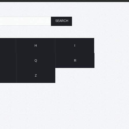
SEARCH
H
I
Q
R
Z