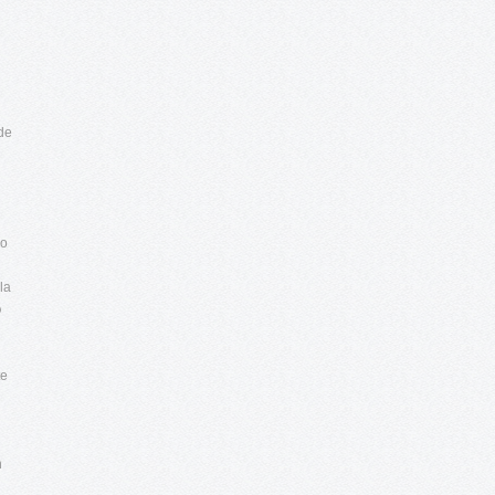
 de
io
la
o
te
n