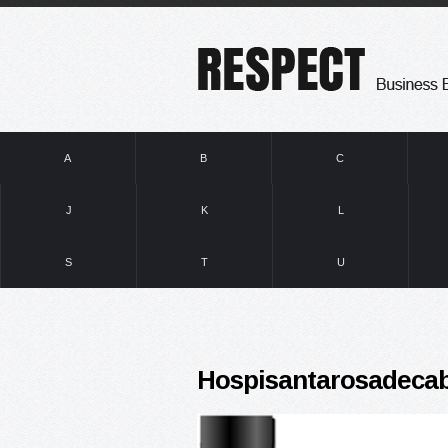
A
B
C
J
K
L
S
T
U
Hospisantarosadecab