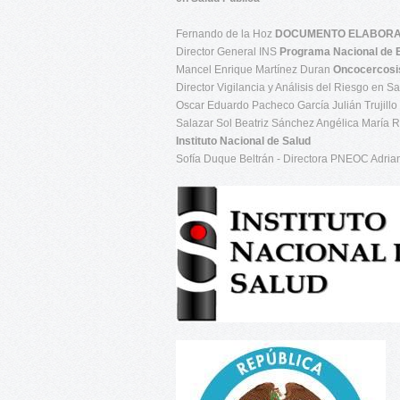
Fernando de la Hoz
DOCUMENTO ELABORA
Director General INS
Programa Nacional de E
Mancel Enrique Martínez Duran
Oncocercosi
Director Vigilancia y Análisis del Riesgo en S
Oscar Eduardo Pacheco García Julián Trujillo 
Salazar Sol Beatriz Sánchez Angélica María 
Instituto Nacional de Salud
Sofía Duque Beltrán - Directora PNEOC Adri