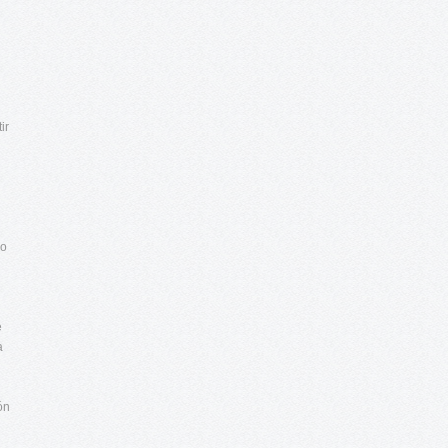
ir
lo
e
a
ón