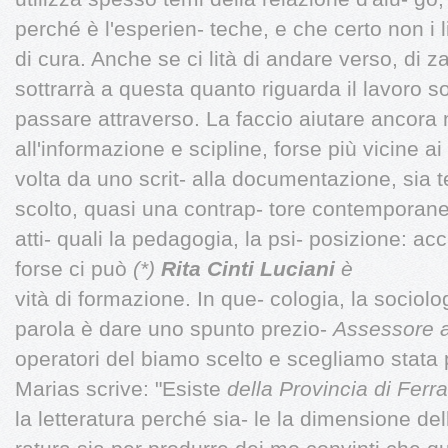
perché è l'esperien- teche, e che certo non i li
di cura. Anche se ci lità di andare verso, di za
sottrarrà a questa quanto riguarda il lavoro s
passare attraverso. La faccio aiutare ancora 
all'informazione e scipline, forse più vicine ai
volta da uno scrit- alla documentazione, sia t
scolto, quasi una contrap- tore contemporane
atti- quali la pedagogia, la psi- posizione: ac
forse ci può
(*)
Rita Cinti Luciani
è
vità di formazione. In que- cologia, la sociol
parola è dare uno spunto prezio-
Assessore a
operatori del biamo scelto e scegliamo stata
Marias scrive: "Esiste
della Provincia di Ferr
la letteratura perché sia- le la dimensione d