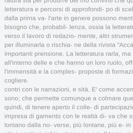
ratura sia per produrre dei mo convinti che que
letteratura e percorsi di approfondi- po di sce
dalla prima va- l'arte in genere possono mento
bisogno che, probabil- lenza, ossia la lettera
verso il lavoro di redazio- mente, altri strum
per illuminarla o rischia- ne della rivista "Acc
importanti prensione. La letteratura rarla, ma
all'interno delle e che hanno un loro ruolo, off
l'immensità e la comples- proposte di formazi
cogliere.
contri con le narrazioni, e sità. E' come acce
sono; che permette comunque a colmare que
quindi, di tenere aperto il colle- di partecipaz
impresa di gamento con le realtà di- va che 
lontano dalla no- verse, più lontane, più e- 