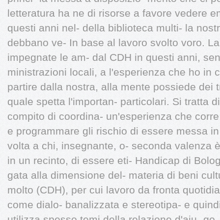
letteratura ha ne di risorse a favore vedere e
questi anni nel- della biblioteca multi- la nost
debbano ve- In base al lavoro svolto voro. La
impegnate le am- dal CDH in questi anni, sent
ministrazioni locali, a l'esperienza che ho i
partire dalla nostra, alla mente possiede dei t
quale spetta l'importan- particolari. Si tratta
compito di coordina- un'esperienza che corre i
e programmare gli rischio di essere messa i
volta a chi, insegnante, o- seconda valenza è p
in un recinto, di essere eti- Handicap di Bolo
gata alla dimensione del- materia di beni cultu
molto (CDH), per cui lavoro da fronta quotidia
come dialo- banalizzata e stereotipa- e quindi
utilizza spesso temi della relazione d'aiu- go,