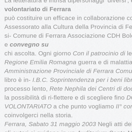
La letteratura è intrisa dipersonaggi ‘diversi',
volontariato di Ferrara
può costituire un efficace in collaborazione 
Assessorato alla Cultura della Provincia di Fer
si- Comune di Ferrara Associazione CDH Bol
e
convegno su
chi ascolta. Ogni giorno
Con il patrocinio di
le
Regione Emilia Romagna
guerra e di malattia
Amministrazione Provinciale di Ferrara
Comun
libro è in-
I.B.C. Soprintendenza per i beni lib
processo lento,
Rete Nephila dei Centri di d
la possibilità di ri-flettere e di scegliere fino
D
VOLONTARIATO
a che punto vogliamo
II° c
coinvolgerci nella storia.
Ferrara, Sabato 31 maggio 2003
Negli atti d