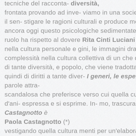
tecniche del racconta-
diversità,
frontata provando ad inve- viamo in una socie
il sen- stigare le ragioni culturali e produce 
ancora oggi questo psicologiche sedimentat
ruolo ha rispetto al dovere
Rita Cinti Lucian
nella cultura personale e gini, le immagini dr
complessità nella cultura collettiva di un che d
di tante diversità, e popolo, che viene tradotta
quindi di diritti a tante diver-
I generi, le esp
parole attra-
scandalosa che preferisce verso cui quella cul
d'ani- espressa e si esprime. In- mo, trascuran
Castagnotto
è
Paola Castagnotto
(*)
vestigando quella cultura menti per un'elabo