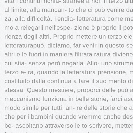
vita i continui richia- stranee a noi. Il terzo ai
al limite, alla mancan- to che ci può venire dal
za, alla difficoltà. Tendia- letteratura come
mo a relegarli nell'espe- zione è proprio il 
rienza degli altri. Proprio mettere un terzo el
letteraturapuò, diciamo, far venir in questo sen
altri e le fuori in maniera filtrata ratura divien
cui stia- senza però negarla. Allo- uno strum
terzo e- ra, quando la letteratura prensione,
costituito dalla continua a fare il suo mento 
stessa. Questo mestiere, proporci delle può a
meccanismo funziona in belle storie, farci asc
modo simile per tutti, an- re delle storie che a- 
che per i bambini quando vremmo anche desid
be- ascoltano attraverso le to scrivere, metter