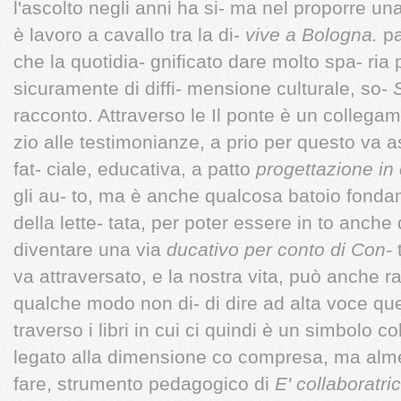
l'ascolto negli anni ha si- ma nel proporre u
è lavoro a cavallo tra la di-
vive a Bologna.
pa
che la quotidia- gnificato dare molto spa- ria p
sicuramente di diffi- mensione culturale, so-
racconto. Attraverso le Il ponte è un collegam
zio alle testimonianze, a prio per questo va as
fat- ciale, educativa, a patto
progettazione in
gli au- to, ma è anche qualcosa batoio fonda
della lette- tata, per poter essere in to anche
diventare una via
ducativo per conto di Con-
t
va attraversato, e la nostra vita, può anche 
qualche modo non di- di dire ad alta voce q
traverso i libri in cui ci quindi è un simbolo c
legato alla dimensione co compresa, ma almen
fare, strumento pedagogico di
E' collaboratri