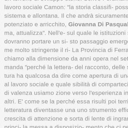
lavoro sociale Camon: "la storia classifi- pos
sistema e allontana. Il che andrà sicuramente
potenziato e arricchito,
Giovanna Di Pasqua
ma, attualizza". Nell'e- sul quale le istituzioni
dovranno portare un si- sto passaggio emerg
me molto stringente il ri- La Provincia di Ferr
chiamo alla dimensione da anni opera nel set
manda "perché la lettera- del racconto, delle s
tura ha qualcosa da dire come apertura di un
al lavoro sociale e quale sibilità di comparteci
di valenza usiamo zione verso l'esperienza inf
altri. E' come se la perché essa risulti poi ter
letteratura diventasse una uno strumento effi
crescita di attenzione e sorta di lente di ingr
princi- la messa a disposizio- mento che ci pe