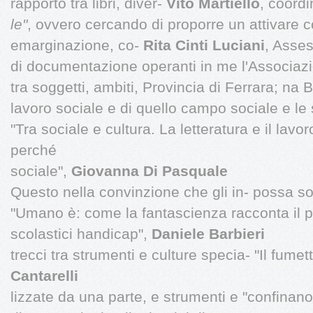
rapporto tra libri, diver-
Vito Martiello
, coord
le"
, ovvero cercando di proporre un attivare col
emarginazione, co-
Rita Cinti Luciani
, Asses
di documentazione operanti in me l'Associazi
tra soggetti, ambiti, Provincia di Ferrara; na 
lavoro sociale e di quello campo sociale e le s
"Tra sociale e cultura. La letteratura e il lavor
perché
sociale",
Giovanna Di Pasquale
Questo nella convinzione che gli in- possa sott
"Umano è: come la fantascienza racconta il 
scolastici handicap",
Daniele Barbieri
trecci tra strumenti e culture specia- "Il fume
Cantarelli
lizzate da una parte, e strumenti e "confinano