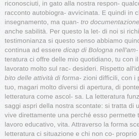
riconosciuti, in gato alla nostra respon- qual
racconto autobiogra- avvicinata. E quindi in c
insegnamento, ma quan-
tro documentazione
anche sabilità. Per questo la let- di noi si richi
testimonianza si questo senso abbiamo quindi 
continua ad essere
dicap di Bologna nell'am-
teratura ci offre delle mio quotidiano, tu co
lavorato molto sul rac- desideri. Rispetto all
bito delle attività di forma-
zioni difficili, con
tuo, magari molto diversi di apertura, di ponte
letteratura come ascol- sa. La letteratura fun
saggi aspri della nostra scontate: si tratta di
vive direttamente una perché esso permette to
lavoro educativo, vita. Attraverso la forma sc
letteratura ci situazione e chi non co- proprio 