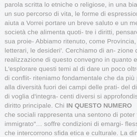
parola scritta lo etniche o religiose, in una bi
un suo percorso di vita, le forme di espressi
aiuta a Vorrei portare un breve saluto e un 
società che alimenta quoti- tre i diritti, pen
sua proie- Abbiamo ritenuto, come Provincia, d
letterari, le desideri'. Cerchiamo di an- zione d
realizzazione di questo convegno in quanto es
L'esplorare questi temi al di dare un poco olt
di conflit- riteniamo fondamentale che da più pa
alla diversità fuori dei campi delle prati- del di
di voglia d'integra- centi diversi si approfondis
diritto principale. Chi
IN QUESTO NUMERO
che sociali rappresenta una sentono di poter v
immigrato"… soffre condizioni di emargi- fles
che intercorrono sfida etica e culturale. La 