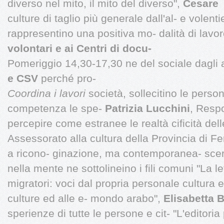
diverso nel mito, il mito del diverso",
Cesare
culture di taglio più generale dall'al- e volenti
rappresentino una positiva mo- dalità di lavor
volontari e ai Centri di docu-
Pomeriggio 14,30-17,30 ne del sociale dagli a
e CSV
perché pro-
Coordina i lavori
società, sollecitino le pers
competenza le spe-
Patrizia Lucchini
, Respo
percepire come estranee le realtà cificità dell
Assessorato alla cultura della Provincia di F
a ricono- ginazione, ma contemporanea- scer
nella mente ne sottolineino i fili comuni "La l
migratori: voci dal propria personale cultura 
culture ed alle e- mondo arabo",
Elisabetta B
sperienze di tutte le persone e cit- "L'editori