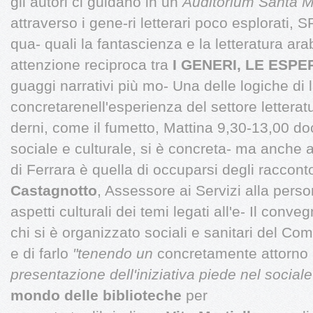
gli autori ci guidano in un
Auditorium Santa Mo
attraverso i gene-ri letterari poco esplorati, 
qua- quali la fantascienza e la letteratura araba
attenzione reciproca tra
I GENERI, LE ESPE
guaggi narrativi più mo- Una delle logiche di 
concretarenell'esperienza del settore lettera
derni, come il fumetto, Mattina 9,30-13,00 
sociale e culturale, si è concreta- ma anche a
di Ferrara è quella di occuparsi degli raccont
Castagnotto
, Assessore ai Servizi alla perso
aspetti culturali dei temi legati all'e- Il conve
chi si è organizzato sociali e sanitari del C
e di farlo
"tenendo un
concretamente attorno
presentazione dell'iniziativa
piede nel sociale
mondo delle biblioteche
per