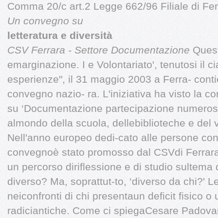
Comma 20/c art.2 Legge 662/96 Filiale di Fe
Un convegno su
letteratura e diversità
CSV Ferrara - Settore Documentazione
Quest
emarginazione. I e Volontariato', tenutosi il ci
esperienze", il 31 maggio 2003 a Ferra- conti
convegno nazio- ra. L'iniziativa ha visto la co
su ‘Documentazione partecipazione numeros
almondo della scuola, dellebiblioteche e del v
Nell'anno europeo dedi-cato alle persone con 
convegnoè stato promosso dal CSVdi Ferrara c
un percorso diriflessione e di studio sultema d
diverso? Ma, soprattut-to, ‘diverso da chi?' L
neiconfronti di chi presentaun deficit fisico 
radiciantiche. Come ci spiegaCesare Padovan