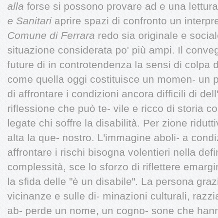
alla
forse si possono provare ad e una lettura 
e Sanitari
aprire spazi di confronto un interpr
Comune di Ferrara
redo sia originale e social
situazione considerata po' più ampi. Il conveg
future di in controtendenza la sensi di colpa di
come quella oggi costituisce un momen- un po
di affrontare i condizioni ancora difficili di de
riflessione che può te- vile e ricco di storia co
legate chi soffre la disabilità. Per zione ridut
alta la que- nostro. L'immagine aboli- a condizi
affrontare i rischi bisogna volentieri nella def
complessità, sce lo sforzo di riflettere emargi
la sfida delle "è un disabile". La persona grazi
vicinanze e sulle di- minazioni culturali, razzi
ab- perde un nome, un cogno- sone che hann