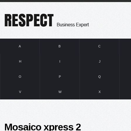
A
B
C
H
I
J
O
P
Q
V
W
X
Mosaico xpress 2