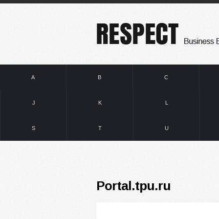
A
B
C
J
K
L
S
T
U
Portal.tpu.ru