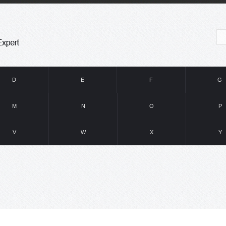
D
E
F
G
M
N
O
P
V
W
X
Y