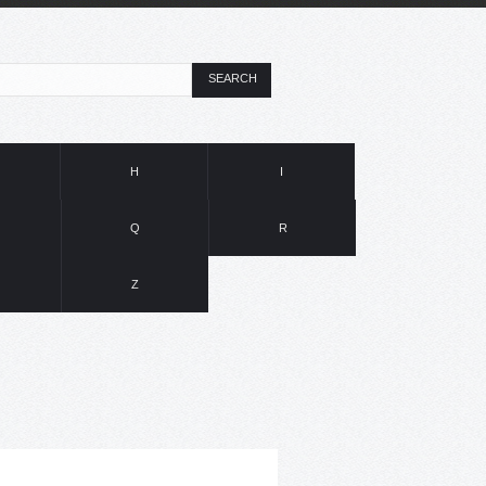
SEARCH
H
I
Q
R
Z