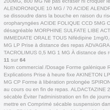
200MG, 800 MG Ne pas écraser ni croquer l
ALENDRONIQUE 10 MG / 70 ACIDE ALENDRO
se dissoudre dans la bouche en raison du risq
oropharyngées ACIDE FOLIQUE CCD 5MG CP 
désagréable MORPHINE SULFATE LIBE A
IMMEDIATE ORALE TOUS Nifédipine 1mg/0,4
MG LP Prise à distance des repas ADVAGR
TACROLIMUS 0,5 MG 1 MG À distance des re
11
sur
64
Nom commercial /Dosage Forme galénique 
Explications Prise à heure fixe AKINETON
MG CP Forme à libération prolongée SPIRO
au cours ou en fin de repas. ALDACTAZIN
sécable Éviter l'administration en fin de jour
mettre en Comprimé sécable suspension da