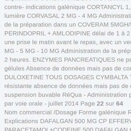
contre- indications galénique CORTANCYL 1, 
lumière CORVASAL 2 MG - 4 MG Administrati
de la préparation dans un COVERAM 5MG
PERINDOPRIL + AMLODIPINE délai de 1 à 2 h
une prise le matin avant le repas, avec un 
MG - 5 MG - 10 MG Administration de la prép
2 heures. ENZYMES PANCREATIQUES ne pas 
gélules Absence de données mais pas de cont
DULOXETINE TOUS DOSAGES CYMBALTA T
résistante absence de données mais pas de c
suspension buvable RéQua - Administration 
par voie orale - juillet 2014 Page
22
sur
64
Nom commercial /Dosage Forme galénique 
Explications DAFALGAN 500 MG CP EFFE
PARACETAMOL+CODEINE 500 DAFALGAN CO