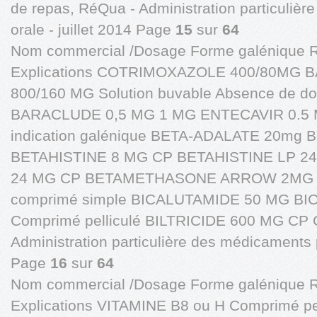
de repas, RéQua - Administration particuliè
orale - juillet 2014 Page
15
sur
64
Nom commercial /Dosage Forme galénique 
Explications COTRIMOXAZOLE 400/80MG B
800/160 MG Solution buvable Absence de do
BARACLUDE 0,5 MG 1 MG ENTECAVIR 0.5 M
indication galénique BETA-ADALATE 20mg
BETAHISTINE 8 MG CP BETAHISTINE LP 2
24 MG CP BETAMETHASONE ARROW 2MG B
comprimé simple BICALUTAMIDE 50 MG B
Comprimé pelliculé BILTRICIDE 600 MG CP C
Administration particulière des médicaments pa
Page
16
sur
64
Nom commercial /Dosage Forme galénique 
Explications VITAMINE B8 ou H Comprimé p