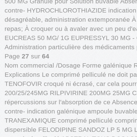
500 MG Granulé pour Solution buvable Abse
contre- HYDROCHLOROTHIAZIDE indication 
désagréable, administration extemporanée À 
repas; À croquer ou à avaler avec un peu
EUCREAS 50 MG/ 1G EUPRESSYL 30 MG - 
Administration particulière des médicaments pa
Page
27
sur
64
Nom commercial /Dosage Forme galénique 
Explications Le comprimé pelliculé ne doit 
TENOFOVIR croqué ni écrasé, car cela pourr
200/25/245MG RILPIVIRINE 200MG 25MG Com
répercussions sur l'absorption de ce Absen
contre- indication galénique ampoule buvabl
TRANEXAMIQUE comprimé pelliculé comprim
dispersible FELODIPINE SANDOZ LP 5 MG