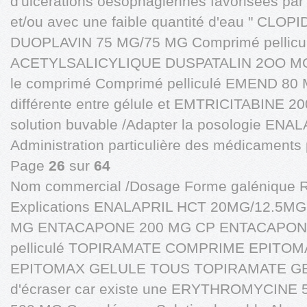
d'ulcérations oesophagiennes favorisées par 
et/ou avec une faible quantité d'eau " CLO
DUOPLAVIN 75 MG/75 MG Comprimé pellicu
ACETYLSALICYLIQUE DUSPATALIN 2OO MG N
le comprimé Comprimé pelliculé EMEND 80 M
différente entre gélule et EMTRICITABINE 2
solution buvable /Adapter la posologie EN
Administration particulière des médicaments pa
Page
26
sur
64
Nom commercial /Dosage Forme galénique 
Explications ENALAPRIL HCT 20MG/12.5
MG ENTACAPONE 200 MG CP ENTACAPONE
pelliculé TOPIRAMATE COMPRIME EPITO
EPITOMAX GELULE TOUS TOPIRAMATE GELUL
d'écraser car existe une ERYTHROMYCI