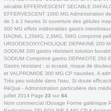
sécable EFFERVESCENT SECABLE DAFAL
EFFERVESCENT 1000 MG Administration de la
de 1 à 2 heures Si ouverture des gélules m
300 MG effets indésirables gastro intesti
DAONIL 1,25MG, 2,5MG, 5MG comprimé pell
URSODESOXYCHOLIQUE DEPAKINE 200 M
SODIUM 200 gastro résistant solution buva
SODIUM Comprimé gastro DEPAKOTE 250 ET 
Gastro résistant : si écrasé, risque de doul
et VALPROMIDE 300 MG CP nausées. A admin
Très peu soluble dans l'eau. Si doute efficac
RéQua - Administration particulière des médi
juillet 2014 Page
23
sur
64
Nom commercial /Dosage Forme galénique 
Explications SELEGILINE 5 MG CP A écraser