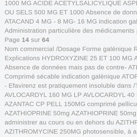
1000 MG ACIDE ACETYLSALICYLIQUE ASPI
OU SELS 500 MG ET 1000 Absence de donné
ATACAND 4 MG - 8 MG- 16 MG indication ga
Administration particulière des médicaments pa
Page
14
sur
64
Nom commercial /Dosage Forme galénique 
Explications HYDROXYZINE 25 ET 100 M
Absence de données mais pas de contre- 
Comprimé sécable indication galénique AT
- Efavirenz est pratiquement insoluble da
AVLOCARDYL 160 MG LP AVLOCARDYL 40 MG
AZANTAC CP PELL 150MG comprimé pellicul
AZATHIOPRINE 50mg AZATHIOPRINE 50mg co
administrer au cours ou en dehors du AZ
AZITHROMYCINE 250MG photosensible, à admi