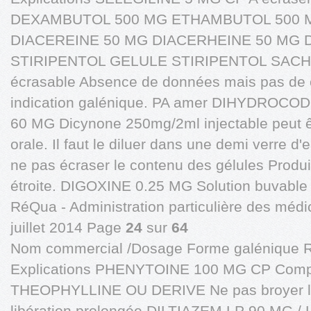
DEXAMBUTOL 500 MG ETHAMBUTOL 500 MG 
DIACEREINE 50 MG DIACERHEINE 50 MG 
STIRIPENTOL GELULE STIRIPENTOL SACHE
écrasable Absence de données mais pas de 
indication galénique. PA amer DIHYDROCO
60 MG Dicynone 250mg/2ml injectable peut êt
orale. Il faut le diluer dans une demi ver
ne pas écraser le contenu des gélules Produ
étroite. DIGOXINE 0.25 MG Solution buvable 
RéQua - Administration particulière des médi
juillet 2014 Page
24
sur
64
Nom commercial /Dosage Forme galénique 
Explications PHENYTOINE 100 MG CP Comp
THEOPHYLLINE OU DERIVE Ne pas broyer les
libération prolongée DILTIAZEM LP 90 MG /