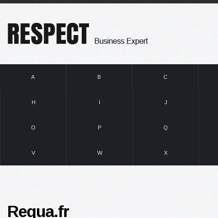
A
B
C
H
I
J
O
P
Q
V
W
X
Requa.fr