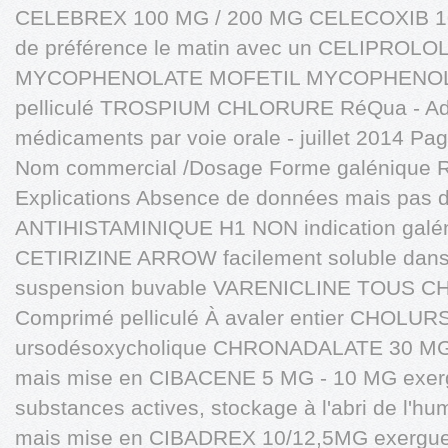
CELEBREX 100 MG / 200 MG CELECOXIB 100
de préférence le matin avec un CELIPROL
MYCOPHENOLATE MOFETIL MYCOPHENOLA
pelliculé TROSPIUM CHLORURE RéQua - Admin
médicaments par voie orale - juillet 2014 Pa
Nom commercial /Dosage Forme galénique 
Explications Absence de données mais pas d
ANTIHISTAMINIQUE H1 NON indication galéniq
CETIRIZINE ARROW facilement soluble dans l'
suspension buvable VARENICLINE TOUS
Comprimé pelliculé À avaler entier CHOLUR
ursodésoxycholique CHRONADALATE 30 MG 
mais mise en CIBACENE 5 MG - 10 MG exer
substances actives, stockage à l'abri de l'h
mais mise en CIBADREX 10/12,5MG exergue