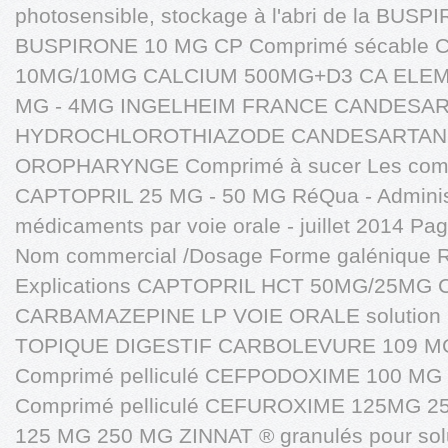
photosensible, stockage à l'abri de la BU
BUSPIRONE 10 MG CP Comprimé sécable 
10MG/10MG CALCIUM 500MG+D3 CA ELEM
MG - 4MG INGELHEIM FRANCE CANDESARTA
HYDROCHLOROTHIAZODE CANDESARTAN 4 
OROPHARYNGE Comprimé à sucer Les compr
CAPTOPRIL 25 MG - 50 MG RéQua - Administr
médicaments par voie orale - juillet 2014 Pa
Nom commercial /Dosage Forme galénique 
Explications CAPTOPRIL HCT 50MG/25M
CARBAMAZEPINE LP VOIE ORALE solution
TOPIQUE DIGESTIF CARBOLEVURE 109 M
Comprimé pelliculé CEFPODOXIME 100 M
Comprimé pelliculé CEFUROXIME 125MG 
125 MG 250 MG ZINNAT ® granulés pour sol