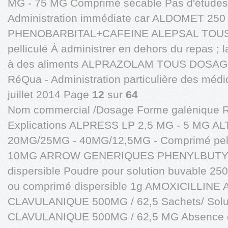
MG - 75 MG Comprimé sécable Pas d'études ré
Administration immédiate car ALDOMET 25
PHENOBARBITAL+CAFEINE ALEPSAL TOU
pelliculé À administrer en dehors du repas ;
à des aliments ALPRAZOLAM TOUS DOSAG
RéQua - Administration particulière des médi
juillet 2014 Page
12
sur
64
Nom commercial /Dosage Forme galénique 
Explications ALPRESS LP 2,5 MG - 5 MG A
20MG/25MG - 40MG/12,5MG - Comprimé pel
10MG ARROW GENERIQUES PHENYLBUTYR
dispersible Poudre pour solution buvable 
ou comprimé dispersible 1g AMOXICILLINE
CLAVULANIQUE 500MG / 62,5 Sachets/ Solut
CLAVULANIQUE 500MG / 62,5 MG Absence d