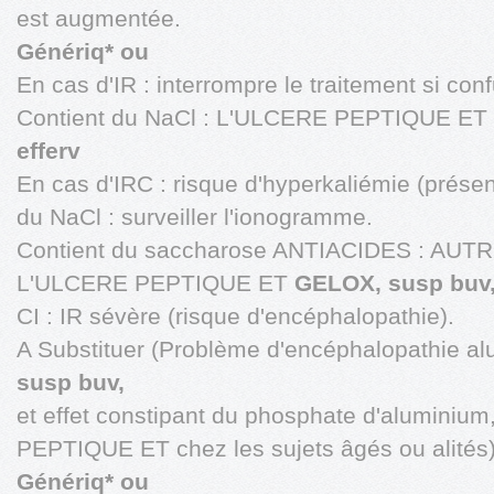
est augmentée.
Génériq* ou
En cas d'IR : interrompre le traitement si con
Contient du NaCl : L'ULCERE PEPTIQUE ET
efferv
En cas d'IRC : risque d'hyperkaliémie (prése
du NaCl : surveiller l'ionogramme.
Contient du saccharose ANTIACIDES : AUTRES
L'ULCERE PEPTIQUE ET
GELOX, susp buv,
CI : IR sévère (risque d'encéphalopathie).
A Substituer (Problème d'encéphalopathie a
susp buv,
et effet constipant du phosphate d'aluminiu
PEPTIQUE ET chez les sujets âgés ou alités)
Génériq* ou