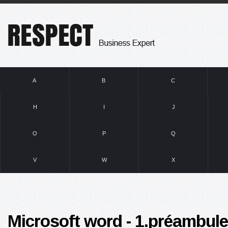
A
B
C
H
I
J
O
P
Q
V
W
X
Microsoft word - 1.préambule