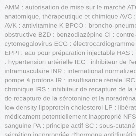
AMM : autorisation de mise sur le marché ATC 
anatomique, thérapeutique et chimique AVC : 
AVK : antivitamine K BPCO : broncho-pneum
obstructive BZD : benzodiazépine CI : contre
cytomegalovirus ECG : électrocardiogramme 
EPPI : eau pour préparation injectable HAS :
: hypertension artérielle IEC : inhibiteur de 
intramusculaire INR : international normalized 
pompe à protons IR : insuffisance rénale IRC 
chronique IRS : inhibiteur de recapture de la 
de recapture de la sérotonine et la noradrénal
low density lipoprotein cholesterol LP : libér
médicament potentiellement inapproprié NFS
sanguine PA : principe actif SC : sous-cuta
sécrétion inappropriée d'hormone antidiurét