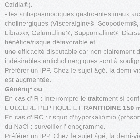
Ozidia®).
- les antispasmodiques gastro-intestinaux aux
cholinergiques (Visceralgine®, Scopoderm
Librax®, Gelumaline®, Suppomaline®, Diarse
bénéfice/risque défavorable et
une efficacité discutable car non clairement 
indésirables anticholinergiques sont à soulign
Préférer un IPP. Chez le sujet âgé, la demi-v
est augmentée.
Génériq* ou
En cas d'IR : interrompre le traitement si con
L'ULCERE PEPTIQUE ET
RANITIDINE 150 m
En cas d'IRC : risque d'hyperkaliémie (prése
du NaCl : surveiller l'ionogramme.
Préférer un IPP. Chez le sujet âgé, la demi-v