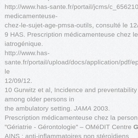
http://www.has-sante.fr/portail/jcms/c_656210
medicamenteuse-
chez-le-sujet-age-pmsa-outils, consulté le 12
9 HAS. Prescription médicamenteuse chez le 
iatrogénique.
http://www.has-
sante.fr/portail/upload/docs/application/pdf
le
12/09/12.
10 Gurwitz et al, Incidence and preventabilit
among older persons in
the ambulatory setting.
JAMA
2003.
Prescription médicamenteuse chez la pers
"Gériatrie - Gérontologie" – OMéDIT Centre
G
AINS : anti-inflammatoires non stéroïdiens