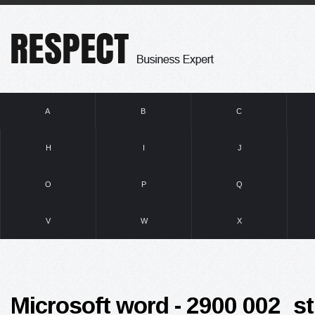
A
B
C
H
I
J
O
P
Q
V
W
X
Microsoft word - 2900 002_