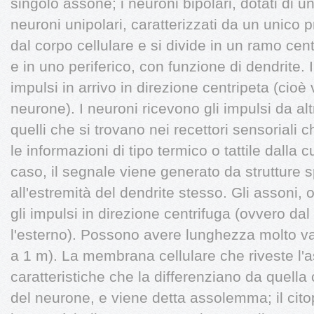
singolo assone; i neuroni bipolari, dotati di u
neuroni unipolari, caratterizzati da un unico
dal corpo cellulare e si divide in un ramo cen
e in uno periferico, con funzione di dendrite. 
impulsi in arrivo in direzione centripeta (cioè 
neurone). I neuroni ricevono gli impulsi da al
quelli che si trovano nei recettori sensoriali
le informazioni di tipo termico o tattile dalla c
caso, il segnale viene generato da strutture s
all'estremità del dendrite stesso. Gli assoni,
gli impulsi in direzione centrifuga (ovvero dal
l'esterno). Possono avere lunghezza molto va
a 1 m). La membrana cellulare che riveste l'
caratteristiche che la differenziano da quella
del neurone, e viene detta assolemma; il cit