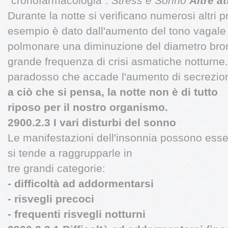
"cronofarmacologia".
Stress e Sonno
Altre at
Durante la notte si verificano numerosi altri pr
esempio è dato dall'aumento del tono vagale 
polmonare una diminuzione del diametro bronc
grande frequenza di crisi asmatiche notturne. 
paradosso che accade l'aumento di secrezion
a ciò che si pensa, la notte non è di
tutto
riposo per il nostro organismo.
2900.2.3 I vari disturbi del sonno
Le manifestazioni dell'insonnia possono esse
si tende a raggrupparle in
tre grandi categorie:
- difficoltà ad addormentarsi
- risvegli precoci
- frequenti risvegli notturni