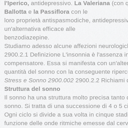
l'Iperico,
antidepressivo.
La Valeriana
(con 
Ballotta
e
la Passiflora
con le
loro proprietà antispasmodiche, antidepressiv
un'alternativa efficace alle
benzodiazepine.
Studiamo adesso alcune affezioni neurologic
2900.2.1 Definizione L'insonnia è l'assenza i
compensatore. Essa si manifesta con un'altera
quantità del sonno con la conseguente ripercus
Stress e Sonno 2900.002
2900.2.2 Richiami d
Struttura del sonno
Il sonno ha una struttura molto precisa tanto d
sonno. Si tratta di una successione di 4 o 5 ci
Ogni ciclo si divide a sua volta in cinque stad
funzione delle onde ritmiche emesse dal cerve