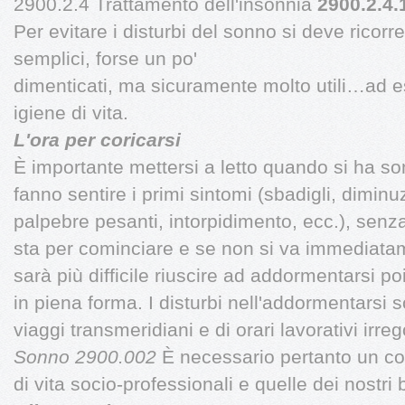
2900.2.4 Trattamento dell'insonnia
2900.2.4.1
Per evitare i disturbi del sonno si deve ricor
semplici, forse un po'
dimenticati, ma sicuramente molto utili…ad 
igiene di vita.
L'ora per coricarsi
È importante mettersi a letto quando si ha s
fanno sentire i primi sintomi (sbadigli, diminu
palpebre pesanti, intorpidimento, ecc.), senz
sta per cominciare e se non si va immediata
sarà più difficile riuscire ad addormentarsi p
in piena forma. I disturbi nell'addormentarsi s
viaggi transmeridiani e di orari lavorativi irreg
Sonno 2900.002
È necessario pertanto un c
di vita socio-professionali e quelle dei nostri 