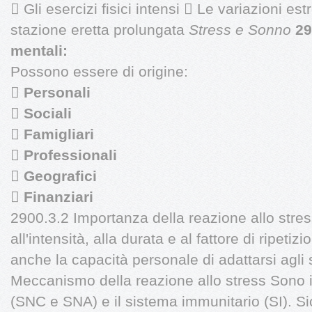
 Gli esercizi fisici intensi  Le variazioni e
stazione eretta prolungata
Stress e Sonno
29
mentali:
Possono essere di origine:

Personali

Sociali

Famigliari

Professionali

Geografici

Finanziari
2900.3.2 Importanza della reazione allo stres
all'intensità, alla durata e al fattore di ripetiz
anche la capacità personale di adattarsi agli 
Meccanismo della reazione allo stress Sono i
(SNC e SNA) e il sistema immunitario (SI). S