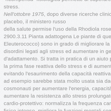
stress.
Nell'ottobre 1975
, dopo diverse ricerche clin
placebo, il ministero russo
della salute permise l'uso della Rhodiola rose
2900.3.11 Pianta adattogena Le piante di que
Eleuterococco) sono in grado di migliorare la
disordini legati agli stress ed aumentare in g
d'adattamento. Si tratta in pratica di un aiuto
la prima fase reattiva dello stress e di aumenta
evitando l'esaurimento della capacità reattiv
ad esempio sarebbe stata molto usata sia dagl
cosmonauti per aumentare l'energia, capacità 
aumentare la resistenza allo stress prolunga
cardio-protettivo: normalizza la frequenza ca
fisico intenso, migliora le funzioni mentali