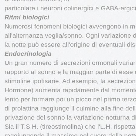
particolare i neuroni colinergici e GABA-ergici
Ritmi biologici
Numerosi fenomeni biologici avvengono in man
all'alternanza veglia/sonno. Ogni variazione d
la notte può essere all'origine di eventuali dis
Endocrinologia
Un gran numero di secrezioni ormonali variano
rapporto al sonno e la maggior parte di esse 
stimoline ipofisarie. Ad esempio, la secrezio
Hormone) aumenta rapidamente dal momento i
lento per formare poi un picco nel primo terz
di prolattina raggiunge il culmine alla fine de
privazione del sonno la variazione notturna di
Sia il T.S.H. (tireostimolina) che l'L.H. rispett
raggiungendo il massimo nel cuore della nott