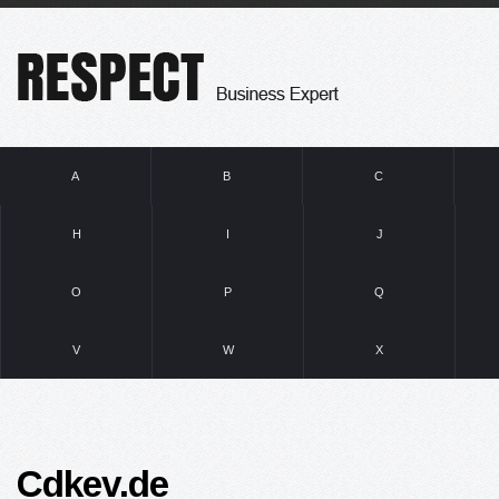
A
B
C
H
I
J
O
P
Q
V
W
X
Cdkev.de