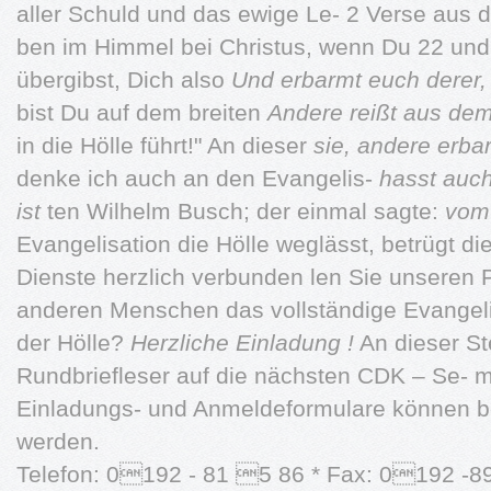
aller Schuld und das ewige Le- 2 Verse aus d
ben im Himmel bei Christus, wenn Du 22 und
übergibst, Dich also
Und erbarmt euch derer, 
bist Du auf dem breiten
Andere reißt aus dem
in die Hölle führt!" An dieser
sie, andere erba
denke ich auch an den Evangelis-
hasst auc
ist
ten Wilhelm Busch; der einmal sagte:
vom 
Evangelisation die Hölle weglässt, betrügt d
Dienste herzlich verbunden len Sie unseren P
anderen Menschen das vollständige Evangeli
der Hölle?
Herzliche Einladung !
An dieser St
Rundbriefleser auf die nächsten CDK – Se- m
Einladungs- und Anmeldeformulare können b
werden.
Telefon: 0192 - 81 5 86 * Fax: 0192 -8