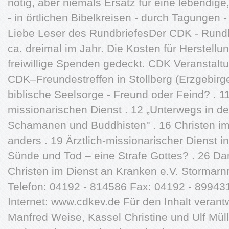
nötig, aber niemals Ersatz für eine lebendig
- in örtlichen Bibelkreisen - durch Tagunge
Liebe Leser des RundbriefesDer CDK - Rundbr
ca. dreimal im Jahr. Die Kosten für Herstell
freiwillige Spenden gedeckt. CDK Veranstaltu
CDK–Freundestreffen in Stollberg (Erzgebirge
biblische Seelsorge - Freund oder Feind? . 1
missionarischen Dienst . 12 „Unterwegs in 
Schamanen und Buddhisten" . 16 Christen im
anders . 19 Ärztlich-missionarischer Dienst i
Sünde und Tod – eine Strafe Gottes? . 26 Da
Christen im Dienst an Kranken e.V. Stormar
Telefon: 04192 - 814586 Fax: 04192 - 89943
Internet: www.cdkev.de Für den Inhalt verantw
Manfred Weise, Kassel Christine und Ulf Mül