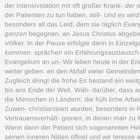
der Intensivstation mit oft großer Krank-
der 
der Patienten zu tun haben, soll-
Und es wird
besonders all das Leid, dem sie täglich
Evang
ganzen
begegnen, an Jesus Christus abgeb
Völker,
In der Pause erfolgte dann in Einzelg
kommen.
sprächen ein Erfahrungsaustausch d
Evangelium an un- Wir leben heute in der En
weiter geben. en den Abfall vieler Gemeinde
Zugleich dringt die frohe Es bestand ein we
bis ans Ende der Welt. Wäh- darüber, dass a
die Menschen in Ländern, die früh liche Arbe
Zuwen- christianisiert wurden, besonders in R
Vertrauensverhält- gionen, in denen man zu M
Wenn dann der Patient sich sogenannten Heili
seinen inneren Nöten öffnet und wir teress