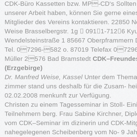
CDK-Büro Kassetten bzw. MP-CD‘s Sollten 
unserer Arbeit haben, können Sie gerne eines
Mitglieder des Vereins kontaktieren. 22850 N
Weise Brasselbergstr. 1g  0911-7126 Ky
Wendelsteinstraße 1 85667 Oberpframmern D
Tel. 07296-582 o. 87019 Telefax 07296
Müller 2576 Bad Bramstedt
CDK–Freundest
(Erzgebirge)
Dr. Manfred Weise, Kassel
Unter dem Thema 
zimmer stand uns deshalb für die Zusam- heit
02.02.2008 menkunft zur Verfügung.
Christen zu einem Tagesseminar in Stoll- Ei
Teilnehmern berg. Frau Sabine Kirchner, Di
vom CDK–Seminar im dizinerin und CDK-Mitgl
nahegelegenen Scheibenberg vom No- 9 Jahre