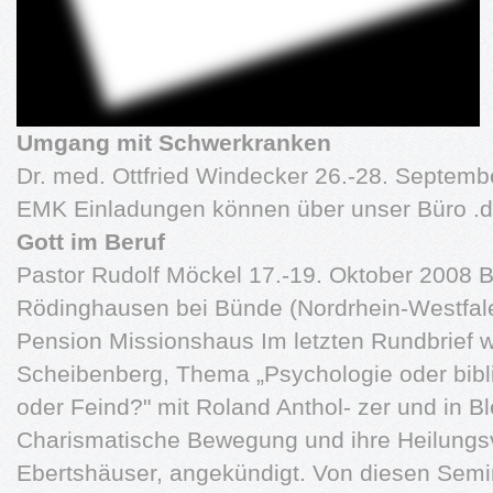
Umgang mit Schwerkranken
Dr. med. Ottfried Windecker 26.-28. Septemb
EMK Einladungen können über unser Büro .d
Gott im Beruf
Pastor Rudolf Möckel 17.-19. Oktober 2008 
Rödinghausen bei Bünde (Nordrhein-Westfalen
Pension Missionshaus Im letzten Rundbrief 
Scheibenberg, Thema „Psychologie oder bibl
oder Feind?" mit Roland Anthol- zer und in B
Charismatische Bewegung und ihre Heilungsv
Ebertshäuser, angekündigt. Von diesen Semi