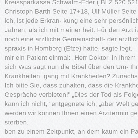
Kreissparkasse Schwalm-Eder ( BLZ 520 521 
Christoph Barth Seite 17+18, Ulf Müller Sei
ich, ist jede Erkran- kung eine sehr persönl
Jahren, als ich mit meiner heit. Für den Arz­t
noch eine ärz­tliche Gemeinschaft- der ärz­tli
spraxis in Homberg (Efz­e) hatte, sagte legt.
mir ein Patient einmal: „Herr Doktor, in Ihre
sich Was sagt nun die Bibel über den Um- Ihre
Krankheiten. gang mit Krankheiten? Zunächst 
Ich bitte Sie, dass zuhalten, dass die Krankh
Gespräche verbieten!" „Dies der Tod als Folg
kann ich nicht," entgegnete ich, „aber Welt 
werden wir können Ihnen einen Arzttermin ge
sterben.
ben zu einem Zeitpunkt, an dem kaum ein Pat