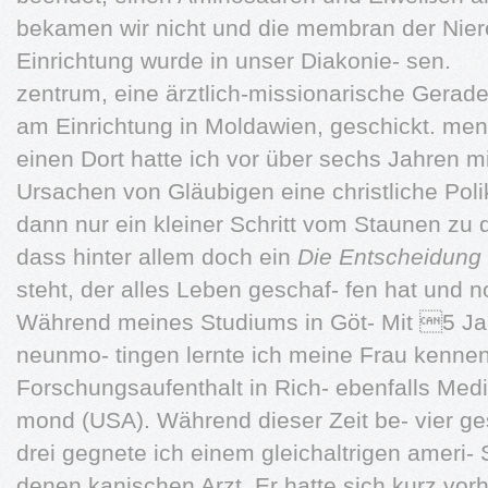
bekamen wir nicht und die membran der Nier
Einrichtung wurde in unser Diakonie- sen.
zentrum, eine ärztlich-missionarische Gerad
am Einrichtung in Moldawien, geschickt. me
einen Dort hatte ich vor über sechs Jahren mi
Ursachen von Gläubigen eine christliche Polik
dann nur ein kleiner Schritt vom Staunen z
dass hinter allem doch ein
Die Entscheidung 
steht, der alles Leben geschaf- fen hat und n
Während meines Studiums in Göt- Mit 5 Jah
neunmo- tingen lernte ich meine Frau kennen
Forschungsaufenthalt in Rich- ebenfalls Mediz
mond (USA). Während dieser Zeit be- vier g
drei gegnete ich einem gleichaltrigen ameri-
denen kanischen Arzt. Er hatte sich kurz vor