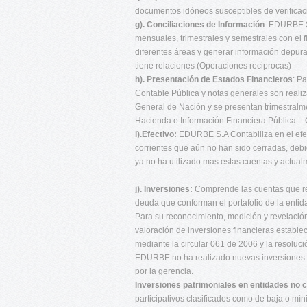
documentos idóneos susceptibles de verifica
g). Conciliaciones de Información
: EDURBE S.
mensuales, trimestrales y semestrales con el f
diferentes áreas y generar información depura
tiene relaciones (Operaciones reciprocas)
h). Presentación de Estados Financieros
: P
Contable Pública y notas generales son realiz
General de Nación y se presentan trimestralm
Hacienda e Información Financiera Pública –
i).Efectivo:
EDURBE S.A Contabiliza en el efec
corrientes que aún no han sido cerradas, deb
ya no ha utilizado mas estas cuentas y actual
j). Inversiones:
Comprende las cuentas que regi
deuda que conforman el portafolio de la entid
Para su reconocimiento, medición y revelación 
valoración de inversiones financieras estable
mediante la circular 061 de 2006 y la resoluc
EDURBE no ha realizado nuevas inversiones d
por la gerencia.
Inversiones patrimoniales en entidades no 
participativos clasificados como de baja o mín