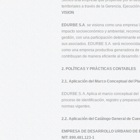
Somos una empresa que propende por el desarr
territoriales a través de la Gerencia, Ejecución
VISION
EDURBE S.A
. se visiona como una empresa lí
impacto socioeconómico y ambiental, reconocid
gestión, con una participación determinante en
sus asociados. EDURBE S.A. será reconocida a 
como una empresa productiva generadora de r
contribuyan de manera eficiente al desarrollo 
2. POLÍTICAS Y PRÁCTICAS CONTABLES
2.1. Aplicación del Marco Conceptual del P
EDURBE S. A. Aplica el marco conceptual del 
proceso de identificación, registro y preparac
normas vigentes.
2.2. Aplicación del Catálogo General de Cu
EMPRESA DE DESARROLLO URBANO DE B
NIT: 890.481.123-1