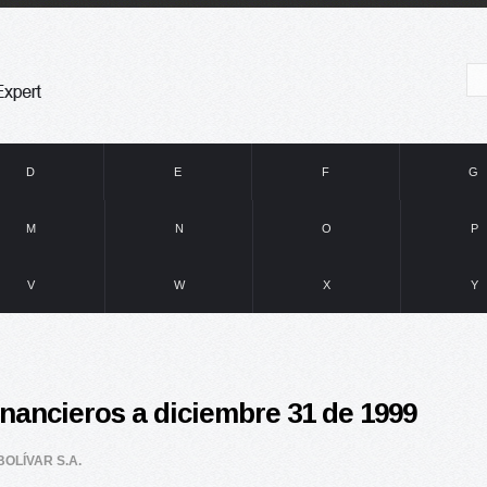
D
E
F
G
M
N
O
P
V
W
X
Y
inancieros a diciembre 31 de 1999
OLÍVAR S.A.