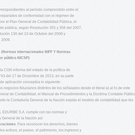
rrespondientes al período comprendido entre el
 preparados de conformidad con el régimen de
por el Plan General de Contabilidad Pública, el
ble pública, según Resolución 355 y 356 del 2007,
ución 130 del 10 de Octubre del 2008 y
 2009.
s (Normas internacionales NIFF Y Normas
tor público NICSP)
la CGN informa del estado de la política de
743 del 17 de Diciembre de 2013, en su parte
 de aplicación conceptúa lo siguiente:
negocios fiduciarios distintos de los señalados desde el literal a) al h) de este
eneral de Contabilidad, el Manual de Procedimientos y la Doctrina Contable Públic
anto la Contaduría General de la Nación expida el modelo de contabilidad que les
os, EDURBE S.A. cumple con las normas y
a General de la Nación así
peraciones
: Para reconocer los derechos, bienes
os activos, el pasivo, el patrimonio, los ingresos y