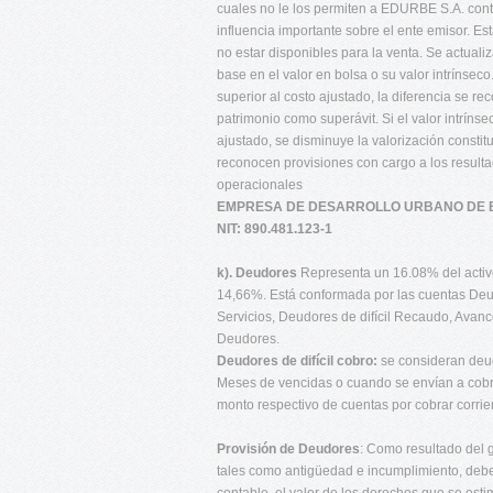
cuales no le los permiten a EDURBE S.A. contro
influencia importante sobre el ente emisor. Est
no estar disponibles para la venta. Se actuali
base en el valor en bolsa o su valor intrínseco.
superior al costo ajustado, la diferencia se r
patrimonio como superávit. Si el valor intrínsec
ajustado, se disminuye la valorización constit
reconocen provisiones con cargo a los resulta
operacionales
EMPRESA DE DESARROLLO URBANO DE B
NIT: 890.481.123-1
k). Deudores
Representa un 16.08% del activo,
14,66%. Está conformada por las cuentas Deu
Servicios, Deudores de difícil Recaudo, Avance
Deudores.
Deudores de difícil cobro:
se consideran deud
Meses de vencidas o cuando se envían a cobro 
monto respectivo de cuentas por cobrar corrien
Provisión de Deudores
: Como resultado del 
tales como antigüedad e incumplimiento, debe 