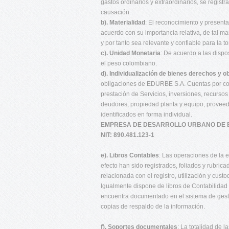
gastos ordinarios y extraordinarios, se regist
causación.
b). Materialidad
: El reconocimiento y presen
acuerdo con su importancia relativa, de tal ma
y por tanto sea relevante y confiable para la 
c). Unidad Monetaria
: De acuerdo a las dispo
el peso colombiano.
d). Individualización de bienes derechos y o
obligaciones de EDURBE S.A. Cuentas por cob
prestación de Servicios, inversiones, recurso
deudores, propiedad planta y equipo, provee
identificados en forma individual.
EMPRESA DE DESARROLLO URBANO DE B
NIT: 890.481.123-1
e). Libros Contables
: Las operaciones de la e
efecto han sido registrados, foliados y rubric
relacionada con el registro, utilización y cu
Igualmente dispone de libros de Contabilidad y
encuentra documentado en el sistema de gest
copias de respaldo de la información.
f). Soportes documentales
: La totalidad de 