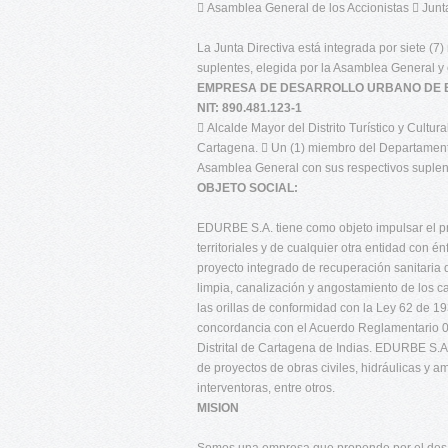
 Asamblea General de los Accionistas  Junta
La Junta Directiva está integrada por siete (7
suplentes, elegida por la Asamblea General y
EMPRESA DE DESARROLLO URBANO DE B
NIT: 890.481.123-1
 Alcalde Mayor del Distrito Turístico y Cultur
Cartagena.  Un (1) miembro del Departamento
Asamblea General con sus respectivos suplen
OBJETO SOCIAL:
EDURBE S.A. tiene como objeto impulsar el pro
territoriales y de cualquier otra entidad con én
proyecto integrado de recuperación sanitaria
limpia, canalización y angostamiento de los c
las orillas de conformidad con la Ley 62 de 
concordancia con el Acuerdo Reglamentario 
Distrital de Cartagena de Indias. EDURBE S.A.
de proyectos de obras civiles, hidráulicas y a
interventoras, entre otros.
MISION