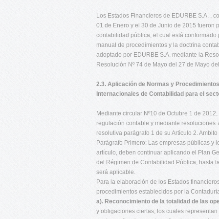
Los Estados Financieros de EDURBE S.A. , co
01 de Enero y el 30 de Junio de 2015 fueron
contabilidad pública, el cual está conformado 
manual de procedimientos y la doctrina conta
adoptado por EDURBE S.A. mediante la Resol
Resolución Nº 74 de Mayo del 27 de Mayo del
2.3. Aplicación de Normas y Procedimiento
Internacionales de Contabilidad para el sec
Mediante circular Nº10 de Octubre 1 de 2012, 
regulación contable y mediante resoluciones 
resolutiva parágrafo 1 de su Artìculo 2. Ambito
Parágrafo Primero: Las empresas públicas y los 
artículo, deben continuar aplicando el Plan G
del Régimen de Contabilidad Pública, hasta t
será aplicable.
Para la elaboración de los Estados financier
procedimientos establecidos por la Contadurí
a). Reconocimiento de la totalidad de las o
y obligaciones ciertas, los cuales representan l