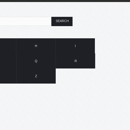
SEARCH
H
I
Q
R
Z