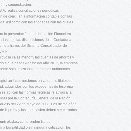
ción y comprobación.
A. realiza conciliaciones periódicas
in de conciliar la información contable con las
da, así como con las entidades con las cuales
ara la presentación de información Financiera
adas bajo las disposiciones de la Contaduría
ente a través del Sistema Consolidador de
 CHIP
tivo la cajas menor y las cuentas de ahorros y
ido a que desde Agosto del año 2012, la empresa
mente solo utiliza los patrimonios autónomos.
stran las inversiones en valores o títulos de
ad, adquiridos con los excedentes de tesorería
se aplican las normas técnicas relativas a la
cidas por la Contaduría General de la Nación
ión 205 del 22 de Mayo de 2008. Los ultimo años
e liquidez y las que existen deben ser cerradas
controladas:
comprenden títulos
ima bursatilidad o sin ninguna cotización, los