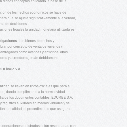
ran dichos conceptos aplicando la base de la
tación de los hechos económicos se hace de
nera que se ajuste significativamente a la verdad,
toma de decisiones
siciones legales la unidad monetaria utilizada es
bligaciones
: Los bienes, derechos y
rar por concepto de venta de terrenos y
s entregados como avances y anticipos, otros
dores y acreedores, están debidamente
OLÍVAR S.A.
ntidad se llevan en libros oficiales que para el
ados, dando cumplimiento a la normatividad
stodia de los documentos contables. EDURBE S.A.
 registros auxiliares en medios virtuales y se
ión de calidad, el procedimiento que asegura
las operaciones registradas están respaldadas con