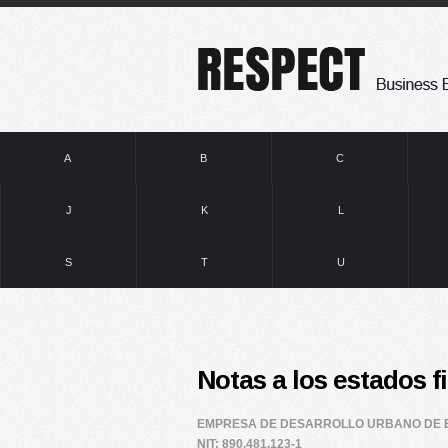
A
B
C
J
K
L
S
T
U
Notas a los estados f
EMPRESA DE DESARROLLO URBANO DE B
NIT: 890.481.123-1