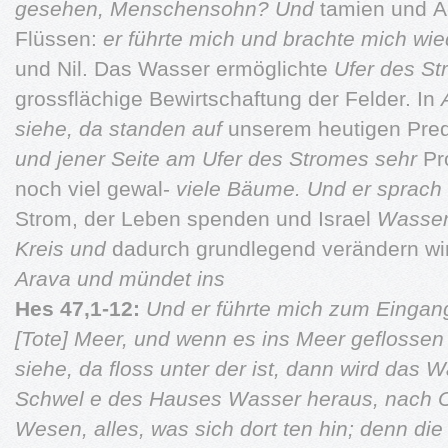
gesehen, Menschensohn? Und
tamien und Ä
Flüssen:
er führte mich und brachte mich wi
und Nil. Das Wasser ermöglichte
Ufer des S
grossflächige Bewirtschaftung der Felder. In
siehe, da standen auf
unserem heutigen Pred
und jener Seite am Ufer des Stromes sehr
Pr
noch viel gewal-
viele Bäume. Und er sprach
Strom, der Leben spenden und Israel
Wasser 
Kreis und
dadurch grundlegend verändern wi
Arava und mündet ins
Hes 47,1-12:
Und er führte mich zum Eingan
[Tote] Meer, und wenn es ins Meer geflosse
siehe, da floss unter der
ist, dann wird das 
Schwel e des Hauses Wasser heraus, nach 
Wesen, alles, was sich dort
ten hin; denn di