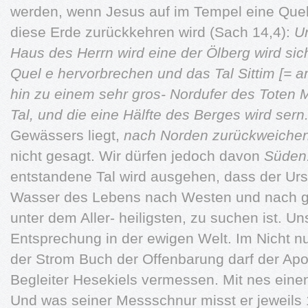
werden, wenn Jesus auf im Tempel eine Quell
diese Erde zurückkehren wird (Sach 14,4):
U
Haus des Herrn wird eine
der Ölberg wird sic
Quel e hervorbrechen und das Tal Sittim [= 
hin zu einem sehr gros-
Nordufer des Toten 
Tal, und die eine Hälfte des Berges wird
sern
Gewässers liegt,
nach Norden zurückweichen
nicht gesagt. Wir dürfen jedoch davon
Süden
entstandene Tal wird ausgehen, dass der Ur
Wasser des Lebens nach Westen und nach ge
unter dem Aller- heiligsten, zu suchen ist. U
Entsprechung in der ewigen Welt. Im Nicht n
der Strom Buch der Offenbarung darf der Apo
Begleiter Hesekiels vermessen. Mit nes einen 
Und was seiner Messschnur misst er jeweils 1