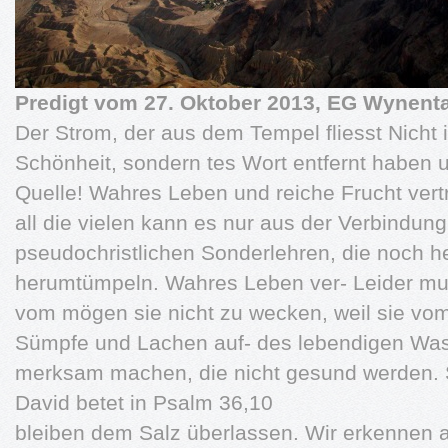
Predigt vom 27. Oktober 2013, EG Wynenta
Der Strom, der aus dem Tempel fliesst Nicht 
Schönheit, sondern tes Wort entfernt haben 
Quelle! Wahres Leben und reiche Frucht vert
all die vielen kann es nur aus der Verbindung
pseudochristlichen Sonderlehren, die noch heu
herumtümpeln. Wahres Leben ver- Leider mu
vom mögen sie nicht zu wecken, weil sie vo
Sümpfe und Lachen auf- des lebendigen Was
merksam machen, die nicht gesund werden.
David betet in Psalm 36,10
bleiben dem Salz überlassen. Wir erkennen a