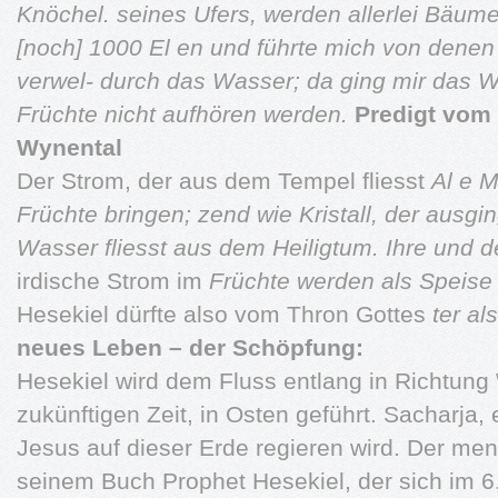
Knöchel.
seines Ufers, werden allerlei Bäu
[noch] 1000 El en und führte mich
von denen 
verwel-
durch das Wasser; da ging mir das 
Früchte nicht aufhören werden.
Predigt vom 
Wynental
Der Strom, der aus dem Tempel fliesst
Al e 
Früchte bringen;
zend wie Kristall, der ausg
Wasser fliesst aus dem Heiligtum. Ihre
und 
irdische Strom im
Früchte werden als Speise 
Hesekiel dürfte also vom Thron Gottes
ter al
neues Leben – der Schöpfung:
Hesekiel wird dem Fluss entlang in Richtung 
zukünftigen Zeit, in Osten geführt. Sacharja, e
Jesus auf dieser Erde regieren wird. Der men
seinem Buch Prophet Hesekiel, der sich im 6.