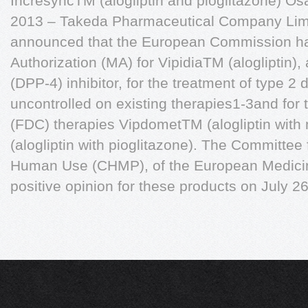
IncresyncTM (alogliptin and pioglitazone) O
2013 – Takeda Pharmaceutical Company Limi
announced that the European Commission ha
Authorization (MA) for VipidiaTM (alogliptin),
(DPP-4) inhibitor, for the treatment of type 2
uncontrolled on existing therapies1-3and for
(FDC) therapies VipdometTM (alogliptin with
(alogliptin with pioglitazone). The Committee 
Human Use (CHMP), of the European Medici
positive opinion for these products on July 2