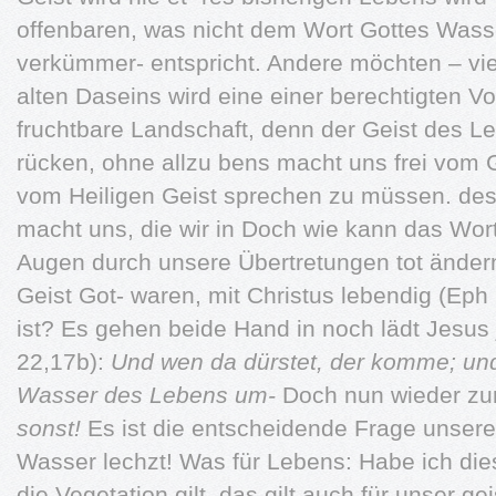
offenbaren, was nicht dem Wort Gottes Was
verkümmer- entspricht. Andere möchten – vie
alten Daseins wird eine einer berechtigten V
fruchtbare Landschaft, denn der Geist des Le
rücken, ohne allzu bens macht uns frei vom 
vom Heiligen Geist sprechen zu müssen. des
macht uns, die wir in Doch wie kann das Wo
Augen durch unsere Übertretungen tot ändern,
Geist Got- waren, mit Christus lebendig (Eph
ist? Es gehen beide Hand in noch lädt Jesus 
22,17b):
Und wen da dürstet, der komme; un
Wasser des Lebens um-
Doch nun wieder zur
sonst!
Es ist die entscheidende Frage unsere
Wasser lechzt! Was für Lebens: Habe ich die
die Vegetation gilt, das gilt auch für unser ge