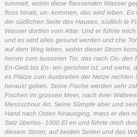
tummelt, wohin diese fliessenden Wasser
ge
floss hinab, un-
kommen, das wird leben. Es w
der südlichen Seite des Hauses, südlich
le F
Wasser dorthin
vom Altar. Und er führte mich
und es wird alles gesund werden und
che Tor
auf dem Weg
leben, wohin dieser Strom kom
herum zum äusseren Tor, das nach Os-
den 
En-Gedi bis En-
ten gerichtet ist; und siehe,
es Plätze zum Ausbreiten der Netze
rechten 
heraus!
geben. Seine Fische werden sehr zah
Fischen im grossen Meer, nach ihrer
Während
Messschnur
Art. Seine Sümpfe aber und sei
Hand nach Osten hinausging, mass er
den ni
Salz überlas-
1000 El en und führte mich du
diesem Strom, auf beiden Seiten
und das Was