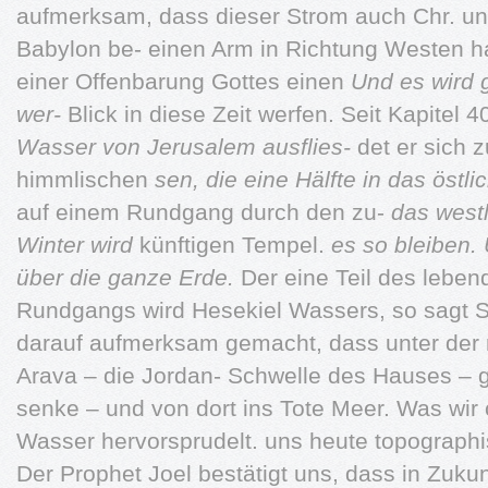
aufmerksam, dass dieser Strom auch Chr. unt
Babylon be- einen Arm in Richtung Westen hat 
einer Offenbarung Gottes einen
Und es wird 
wer-
Blick in diese Zeit werfen. Seit Kapitel 4
Wasser von Jerusalem ausflies-
det er sich
himmlischen
sen, die eine Hälfte in das östli
auf einem Rundgang durch den zu-
das west
Winter wird
künftigen Tempel.
es so bleiben.
über
die ganze Erde.
Der eine Teil des lebe
Rundgangs wird Hesekiel Wassers, so sagt Sach
darauf aufmerksam gemacht, dass unter der m
Arava – die Jordan- Schwelle des Hauses – ge
senke – und von dort ins Tote Meer. Was wi
Wasser hervorsprudelt. uns heute topographi
Der Prophet Joel bestätigt uns, dass in Zuku