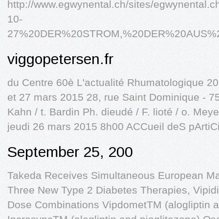
http://www.egwynental.ch/sites/egwynental.ch
10-
27%20DER%20STROM,%20DER%20AUS%2
viggopetersen.fr
du Centre 60è L'actualité Rhumatologique 20
et 27 mars 2015 28, rue Saint Dominique - 75
Kahn / t. Bardin Ph. dieudé / F. lioté / o. Meyer
jeudi 26 mars 2015 8h00 ACCueil deS pArtiC
September 25, 200
Takeda Receives Simultaneous European Mark
Three New Type 2 Diabetes Therapies, Vipidi
Dose Combinations VipdometTM (alogliptin a