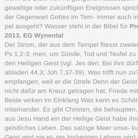
gewaltige oder zukünftigen Ereignissen sprich
der Gegenwart Gottes im Tem- immer auch in
pel ausgeht? Wasser steht in der Bibel für
Pr
2013, EG Wynental
Der Strom, der aus dem Tempel fliesst zweierl
Ps 1,2-3; men, um Sünde, Tod und Teufel zu 
den Heiligen Geist (vgl. Jes den. Bei ihm dür
abladen 44,3; Joh 7,37-39). Was trifft nun z
empfangen, weil er die Strafe Denn der Geist
nicht dafür am Kreuz getragen hat. Friede mi
Beide wirken im Einklang Was kann es Schö
miteinander. Es gibt Christen, die behaupte
aus Jesu Hand ein der Heilige Geist habe ih
geistliches Leben. Das salzige Meer unse- k
Geist wird nie et- res bisherigen Lebens wir