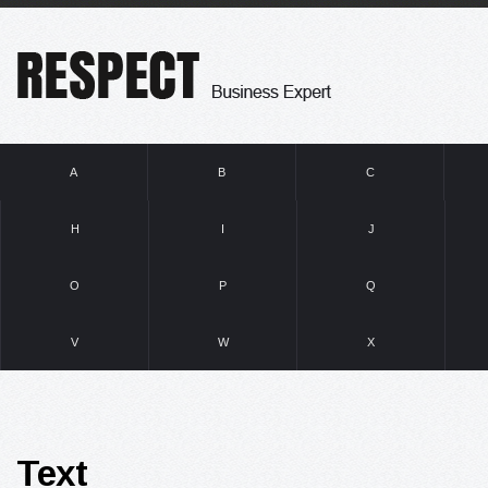
A
B
C
H
I
J
O
P
Q
V
W
X
Text