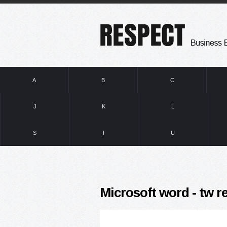
A
B
C
J
K
L
S
T
U
Microsoft word - tw r