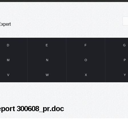
D
E
F
G
M
N
O
P
V
W
X
Y
eport 300608_pr.doc