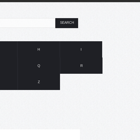
SEARCH
H
I
Q
R
Z