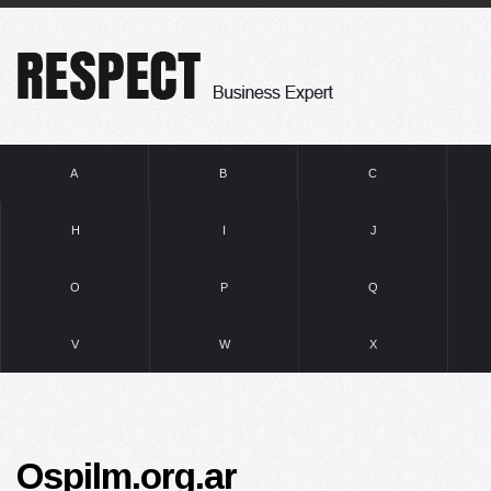
A
B
C
H
I
J
O
P
Q
V
W
X
Ospilm.org.ar