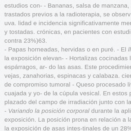
estudios con- - Bananas, salsa de manzana,
trastados previos a la radioterapia, se obse
uva. lidad e incidencia significativamente me
y tostadas. crónicas, en pacientes con estud
contra 23%)63.
- Papas horneadas, hervidas o en puré. - El
l
la exposición elevan- - Hortalizas cocinadas 
espárragos, ar- do las asas. Este procedimie
vejas, zanahorias, espinacas y calabaza. ci
de compromiso tumoral - Queso procesado li
cuajada y yo- de la cúpula vesical. En estos 
plazado del campo de irradiación junto con l
-
Variando la posición corporal
durante la apl
exposición. La posición prona en relación a 
la exposición de asas intes-tinales de un 2