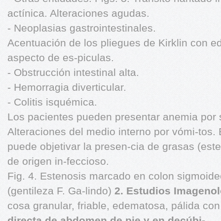
actínica. Alteraciones agudas.
- Neoplasias gastrointestinales.
Acentuación de los pliegues de Kirklin con
aspecto de es-piculas.
- Obstrucción intestinal alta.
- Hemorragia diverticular.
- Colitis isquémica.
Los pacientes pueden presentar anemia por 
Alteraciones del medio interno por vómi-tos.
puede objetivar la presen-cia de grasas (este
de origen in-feccioso.
Fig. 4. Estenosis marcado en colon sigmoide
(gentileza F. Ga-lindo)
2. Estudios Imageno
cosa granular, friable, edematosa, pálida con
directa de abdomen de pie y en decúbi-