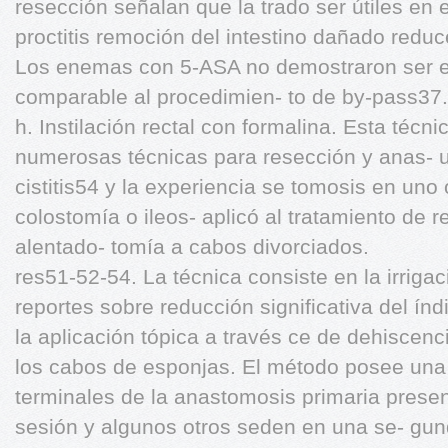
resección señalan que la trado ser útiles en
proctitis remoción del intestino dañado reduc
Los enemas con 5-ASA no demostraron ser efi
comparable al procedimien- to de by-pass37.
h. Instilación rectal con formalina. Esta técn
numerosas técnicas para resección y anas- ut
cistitis54 y la experiencia se tomosis en uno
colostomía o ileos- aplicó al tratamiento de r
alentado- tomía a cabos divorciados.
res51-52-54. La técnica consiste en la irriga
reportes sobre reducción significativa del índ
la aplicación tópica a través ce de dehisce
los cabos de esponjas. El método posee una 
terminales de la anastomosis primaria presen
sesión y algunos otros seden en una se- gun