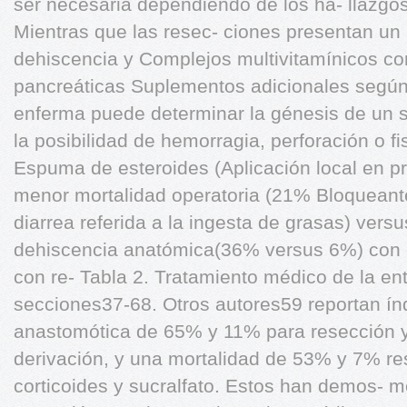
ser necesaria dependiendo de los ha- llazgos 
Mientras que las resec- ciones presentan un 
dehiscencia y Complejos multivitamínicos co
pancreáticas Suplementos adicionales según 
enferma puede determinar la génesis de un 
la posibilidad de hemorragia, perforación o fi
Espuma de esteroides (Aplicación local en pro
menor mortalidad operatoria (21% Bloqueant
diarrea referida a la ingesta de grasas) vers
dehiscencia anatómica(36% versus 6%) con e
con re- Tabla 2. Tratamiento médico de la ente
secciones37-68. Otros autores59 reportan ín
anastomótica de 65% y 11% para resección y f
derivación, y una mortalidad de 53% y 7% r
corticoides y sucralfato. Estos han demos- m