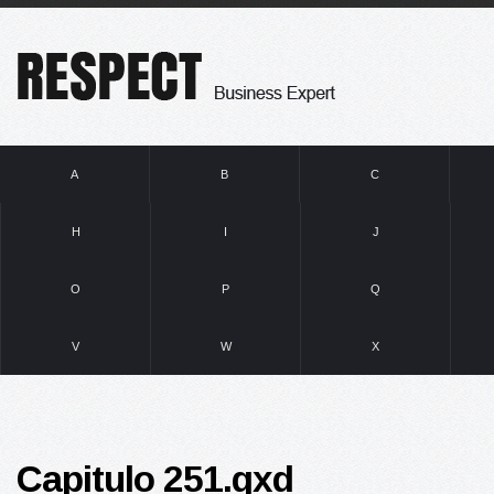
A
B
C
H
I
J
O
P
Q
V
W
X
Capitulo 251.qxd