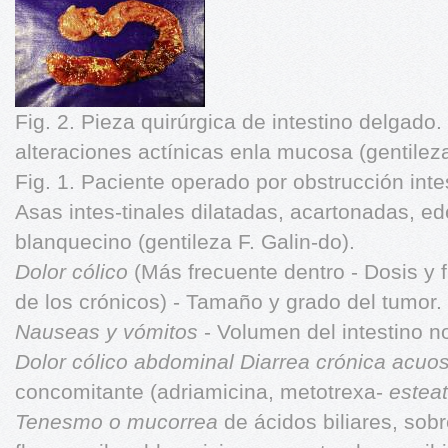
Fig. 2. Pieza quirúrgica de intestino delgado
alteraciones actínicas enla mucosa (gentileza
Fig. 1. Paciente operado por obstrucción intest
Asas intes-tinales dilatadas, acartonadas, e
blanquecino (gentileza F. Galin-do).
Dolor cólico
(Más frecuente dentro - Dosis y
de los crónicos) - Tamaño y grado del tumor.
Nauseas y vómitos
- Volumen del intestino n
Dolor cólico abdominal
Diarrea crónica acuos
concomitante (adriamicina, metotrexa-
estea
Tenesmo o mucorrea
de ácidos biliares, sobr