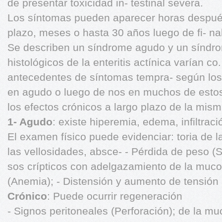
de presentar toxicidad in- testinal severa.
Los síntomas pueden aparecer horas después 
plazo, meses o hasta 30 años luego de fi- nal
Se describen un síndrome agudo y un síndro
histológicos de la enteritis actínica varían 
antecedentes de síntomas tempra- según lo
en agudo o luego de nos en muchos de estos
los efectos crónicos a largo plazo de la misma
1- Agudo
: existe hiperemia, edema, infiltraci
El examen físico puede evidenciar: toria de 
las vellosidades, absce- - Pérdida de peso (
sos crípticos con adelgazamiento de la mucos
(Anemia); - Distensión y aumento de tensió
Crónico
: Puede ocurrir regeneración
- Signos peritoneales (Perforación); de la m