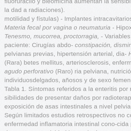
fluoruracilo y bleomicina aumentan la sensibil
la dad a radiaciones).
motilidad y fístulas) - Implantes intracavitari
Materia fecal por vagina o neumaturia
- Hipox
Tenesmo, mucorrea, proctorragia,
- Variable
paciente: Cirugías abdo-
constipación, dismi
pelvianas previas, hipertensión arterial, dia-
(Rara) betes mellitus, arteriosclerosis, enfe
agudo perforativo
(Raro) ria pelviana, nutri
individuosdelgados, añosos y de sexo feme
Tabla 1. Síntomas referidos a la enteritis por 
sibilidades de presentar daños por radiotera
exposición de asas intestinales a nivel pelvi
Según limitados estudios retrospectivos no 
enfermedad inflamatoria intestinal cono-cida