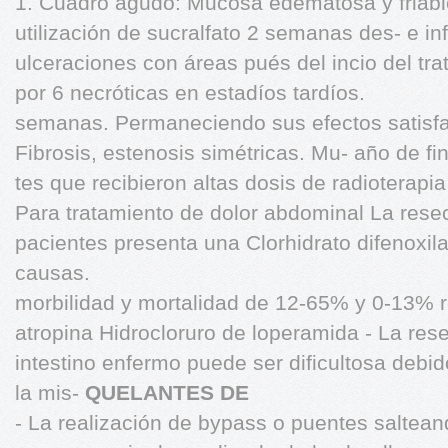
1. Cuadro agudo: Mucosa edematosa y friable
utilización de sucralfato 2 semanas des- e i
ulceraciones con áreas pués del incio del tr
por 6 necróticas en estadíos tardíos.
semanas. Permaneciendo sus efectos satisfac
Fibrosis, estenosis simétricas. Mu- año de fi
tes que recibieron altas dosis de radioterapia
Para tratamiento de dolor abdominal La resec
pacientes presenta una Clorhidrato difenoxila
causas.
morbilidad y mortalidad de 12-65% y 0-13% r
atropina Hidrocloruro de loperamida - La rese
intestino enfermo puede ser dificultosa debido 
la mis-
QUELANTES DE
- La realización de bypass o puentes saltean