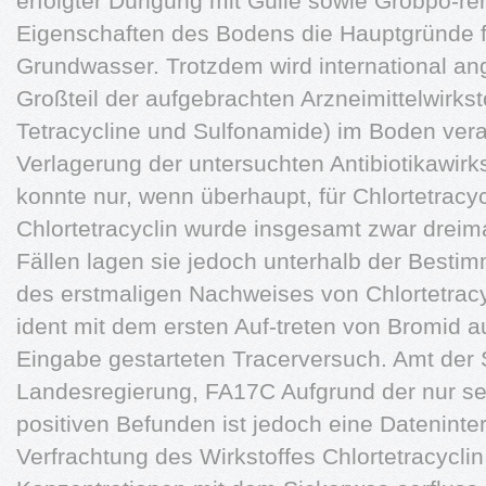
erfolgter Düngung mit Gülle sowie Grobpo-re
Eigenschaften des Bodens die Hauptgründe f
Grundwasser. Trotzdem wird international 
Großteil der aufgebrachten Arzneimittelwirkst
Tetracycline und Sulfonamide) im Boden veran
Verlagerung der untersuchten Antibiotikawirk
konnte nur, wenn überhaupt, für Chlortetracyc
Chlortetracyclin wurde insgesamt zwar dreim
Fällen lagen sie jedoch unterhalb der Besti
des erstmaligen Nachweises von Chlortetracy
ident mit dem ersten Auf-treten von Bromid a
Eingabe gestarteten Tracerversuch. Amt der
Landesregierung, FA17C Aufgrund der nur se
positiven Befunden ist jedoch eine Dateninter
Verfrachtung des Wirkstoffes Chlortetracycli