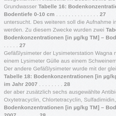
Grundwasser
Tabelle 16: Bodenkonzentrati
Bodentiefe 0-10 cm
. . . . . . . . . . . . . .
27
untersucht. Des weiteren soll die Aufnahme i
werden. Zu diesem Zwecke wurden zwei
Tab
Bodenkonzentrationen [in µg/kg TM] – Bod
. . . . .
27
Gefäßlysimeter der Lysimeterstation Wagna m
einem Lysimeter Gülle aus einem Schweinem
Der andere Gefäßlysimeter wurde mit der glei
Tabelle 18: Bodenkonzentrationen [in µg/k
im Jahr 2007
. . . . . . . .
28
der aber zusätzlich sechs ausgewählte Antibio
Oxytetracyclin, Chlortetracyclin, Sulfadimidin
Bodenkonzentrationen [in µg/kg TM] – Bod
2007
. . . . . . .
28