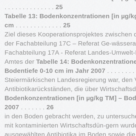
. . . . . . . . . . . . . .
25
Tabelle 13: Bodenkonzentrationen [in µg/k
cm
. . . . . . . . . . . . .
25
Ziel dieses Kooperationsprojektes zwische
der Fachabteilung 17C – Referat Ge-wässera
Fachabteilung 17A - Referat Landes-Umwelt-
Amtes der
Tabelle 14: Bodenkonzentratione
Bodentiefe 0-10 cm im Jahr 2007
. . . . . . . 
Steiermärkischen Landesregierung war, den 
Antibiotikarückständen, die über Wirtschaft
Bodenkonzentrationen [in µg/kg TM] – Bod
2007
. . . . . . .
26
in den Boden gebracht werden, zu untersuch
mit kontaminierten Wirtschaftsdün-gern wurd
ausgewählten Antibiotika im Boden sowie die