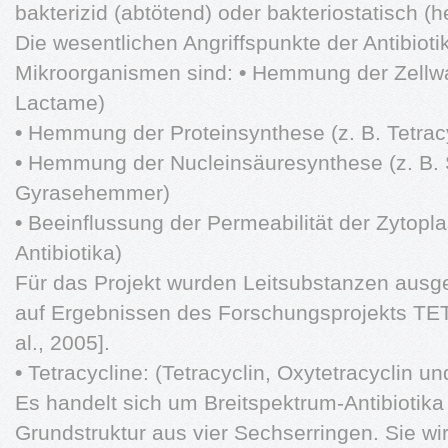
bakterizid (abtötend) oder bakteriostatisch
Die wesentlichen Angriffspunkte der Antibiot
Mikroorganismen sind:
•
Hemmung der Zellwan
Lactame)
•
Hemmung der Proteinsynthese (z. B. Tetracy
•
Hemmung der Nucleinsäuresynthese (z. B. 
Gyrasehemmer)
•
Beeinflussung der Permeabilität der Zytop
Antibiotika)
Für das Projekt wurden Leitsubstanzen ausge
auf Ergebnissen des Forschungsprojekts T
al., 2005].
•
Tetracycline: (Tetracyclin, Oxytetracyclin un
Es handelt sich um Breitspektrum-Antibiotika
Grundstruktur aus vier Sechserringen. Sie wi