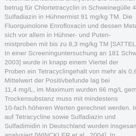
betrug für Chlortetracyclin in Schweinegülle
Sulfadiazin in Hühnermist 91 mg/kg TM. Die
Fluorquinolone Enrofloxacin und dessen Meta
sich vor allem in Hühner- und Puten-
mistproben mit bis zu 8,3 mg/kg TM [SATTEL
In einer Screeninguntersuchung an 181 Sch
2003] wurde in knapp einem Viertel der
Proben ein Tetracyclingehalt von mehr als 0,
Mittelwert der Positivbefunde lag bei
11,4 mg/L, im Maximum wurden 66 mg/L gem
Trockensubstanz muss mit mindestens
10-fach höheren Werten gerechnet werden. I
auf Tetracycline sowie Sulfadiazin und
Sulfadimidin in Deutschland wurden insges
analysiert [WINCKLER et al., 2004]. In