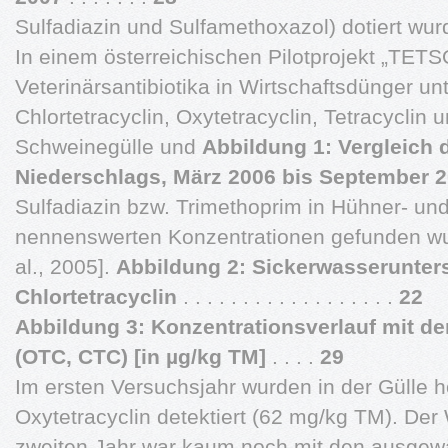
Sulfadiazin und Sulfamethoxazol) dotiert wur
In einem österreichischen Pilotprojekt „TETS
Veterinärsantibiotika in Wirtschaftsdünger un
Chlortetracyclin, Oxytetracyclin, Tetracyclin 
Schweinegülle und
Abbildung 1: Vergleic
Niederschlags, März 2006 bis September 
Sulfadiazin bzw. Trimethoprim in Hühner- un
nennenswerten Konzentrationen gefunden 
al., 2005].
Abbildung 2: Sickerwasserunter
Chlortetracyclin
. . . . . . . . . . . . . . . . . .
22
Abbildung 3: Konzentrationsverlauf mit de
(OTC, CTC) [in µg/kg TM]
. . . .
29
Im ersten Versuchsjahr wurden in der Gülle
Oxytetracyclin detektiert (62 mg/kg TM). Der
zweiten Jahr war kaum noch mit den ausgewä