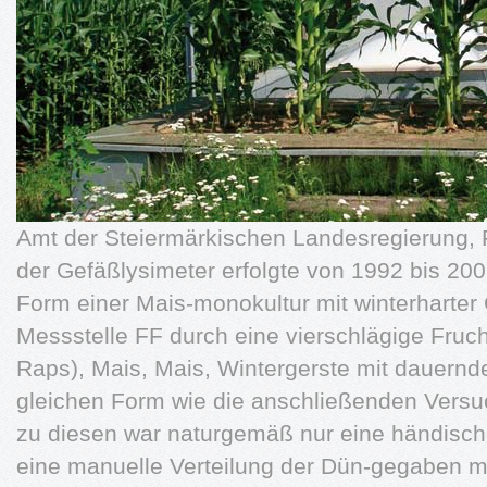
Amt der Steiermärkischen Landesregierung, 
der Gefäßlysimeter erfolgte von 1992 bis 20
Form einer Mais-monokultur mit winterharter
Messstelle FF durch eine vierschlägige Fruch
Raps), Mais, Mais, Wintergerste mit dauernd
gleichen Form wie die anschließenden Versu
zu diesen war naturgemäß nur eine händisc
eine manuelle Verteilung der Dün-gegaben 