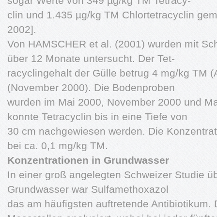
sogar Werte von 349 µg/kg TM Tetracy-
clin und 1.435 µg/kg TM Chlortetracyclin g
2002].
Von HAMSCHER et al. (2001) wurden mit Sc
über 12 Monate untersucht. Der Tet-
racyclingehalt der Gülle betrug 4 mg/kg TM 
(November 2000). Die Bodenproben
wurden im Mai 2000, November 2000 und M
konnte Tetracyclin bis in eine Tiefe von
30 cm nachgewiesen werden. Die Konzentrati
bei ca. 0,1 mg/kg TM.
Konzentrationen in Grundwasser
In einer groß angelegten Schweizer Studie üb
Grundwasser war Sulfamethoxazol
das am häufigsten auftretende Antibiotikum.