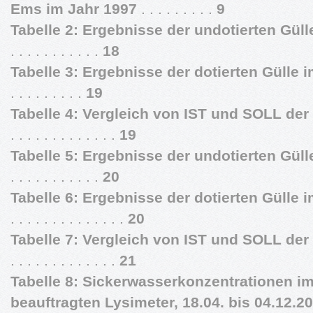
Ems im Jahr 1997
. . . . . . . . .
9
Tabelle 2: Ergebnisse der undotierten Güll
. . . . . . . . . . .
18
Tabelle 3: Ergebnisse der dotierten Gülle 
. . . . . . . . .
19
Tabelle 4: Vergleich von IST und SOLL der d
. . . . . . . . . . . . .
19
Tabelle 5: Ergebnisse der undotierten Gül
. . . . . . . . . . .
20
Tabelle 6: Ergebnisse der dotierten Gülle
. . . . . . . . . . . . . .
20
Tabelle 7: Vergleich von IST und SOLL der d
. . . . . . . . . . . . .
21
Tabelle 8: Sickerwasserkonzentrationen im
beauftragten Lysimeter, 18.04. bis 04.12.2