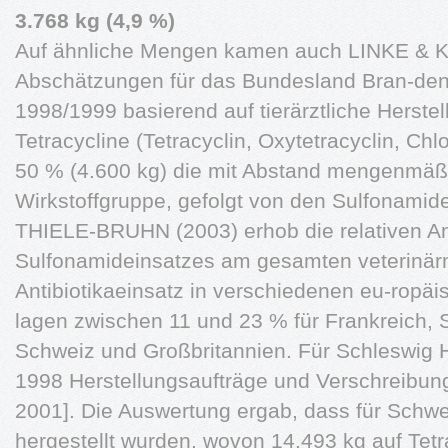
3.768 kg (4,9 %)
Auf ähnliche Mengen kamen auch LINKE & KR
Abschätzungen für das Bundesland Bran-denb
1998/1999 basierend auf tierärztliche Herstel
Tetracycline (Tetracyclin, Oxytetracyclin, Chl
50 % (4.600 kg) die mit Abstand mengenmäßi
Wirkstoffgruppe, gefolgt von den Sulfonamide
THIELE-BRUHN (2003) erhob die relativen An
Sulfonamideinsatzes am gesamten veterinär
Antibiotikaeinsatz in verschiedenen eu-ropä
lagen zwischen 11 und 23 % für Frankreich
Schweiz und Großbritannien. Für Schleswig H
1998 Herstellungsaufträge und Verschreibu
2001]. Die Auswertung ergab, dass für Schwe
hergestellt wurden, wovon 14.493 kg auf Tetr