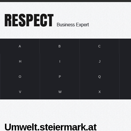
A
B
C
H
I
J
O
P
Q
V
W
X
Umwelt.steiermark.at