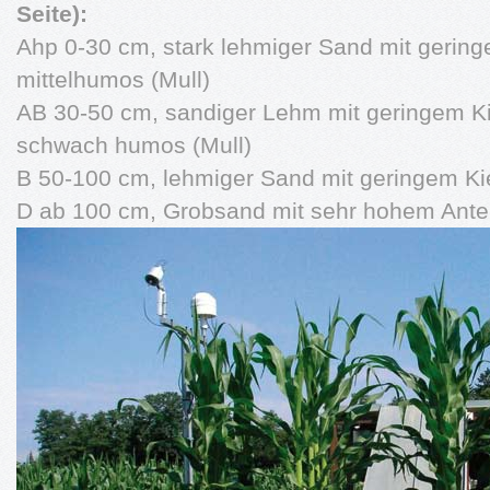
Seite):
Ahp 0-30 cm, stark lehmiger Sand mit gering
mittelhumos (Mull)
AB 30-50 cm, sandiger Lehm mit geringem Ki
schwach humos (Mull)
B 50-100 cm, lehmiger Sand mit geringem Ki
D ab 100 cm, Grobsand mit sehr hohem Antei