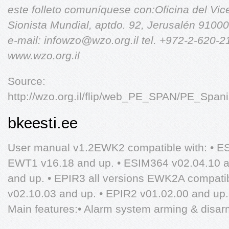
este folleto comuníquese con:Oficina del Vic
Sionista Mundial, aptdo. 92, Jerusalén 91000
e-mail:
infowzo@wzo.org.il
tel. +972-2-620-
www.wzo.org.il
Source:
http://wzo.org.il/flip/web_PE_SPAN/PE_Span
bkeesti.ee
User manual v1.2EWK2 compatible with: • E
EWT1 v16.18 and up. • ESIM364 v02.04.10 a
and up. • EPIR3 all versions EWK2A compatib
v02.10.03 and up. • EPIR2 v01.02.00 and up.
Main features:• Alarm system arming & disar