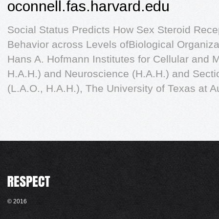
oconnell.fas.harvard.edu
Social Status Predicts How Sex Steroid Rec
Behavior across Levels ofBiological Organiza
Hans A. Hofmann Institutes for Cellular and M
H.A.H.) and Neuroscience (H.A.H.) and Sectio
(L.A.O., H.A.H.), The University of Texas at 
© 2016