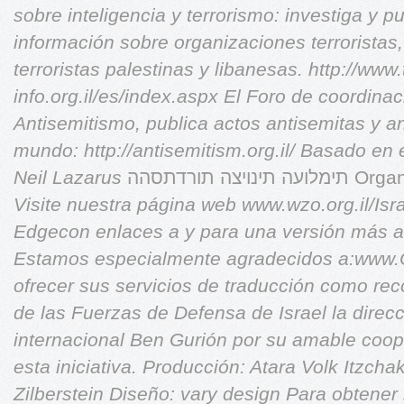
sobre inteligencia y terrorismo: investiga y p
información sobre organizaciones terroristas,
terroristas palestinas y libanesas. http://www.
info.org.il/es/index.aspx
El Foro de coordinac
Antisemitismo, publica actos antisemitas y ant
mundo: http://antisemitism.org.il/
Basado en e
Neil Lazarus
צה תורדתסהה
Visite nuestra página web
www.wzo.org.il/Isr
Edgecon enlaces a y para una versión más am
Estamos especialmente agradecidos a:www.
ofrecer sus servicios de traducción como re
de las Fuerzas de Defensa de Israel
la direc
internacional Ben Gurión por su amable cooper
esta iniciativa.
Producción: Atara Volk Itzchak
Zilberstein
Diseño: vary design
Para obtener