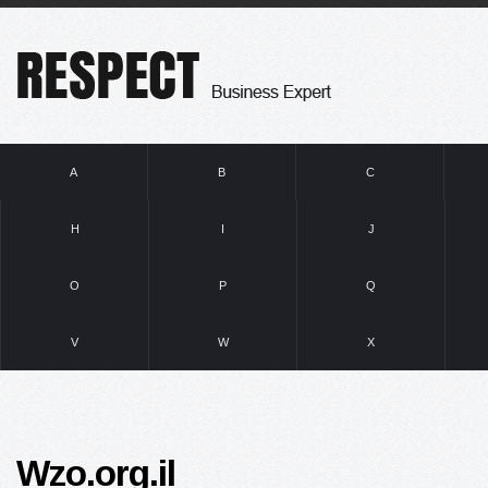
A
B
C
H
I
J
O
P
Q
V
W
X
Wzo.org.il