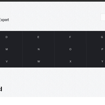
D
E
F
G
M
N
O
P
V
W
X
Y
l