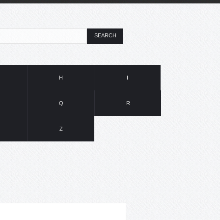
SEARCH
H
I
Q
R
Z