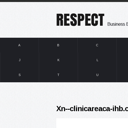
A
B
C
J
K
L
S
T
U
Xn--clinicareaca-ihb.c