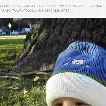
CUIDADO! VIRUS AL ACECHO• OBESIDAD Y SUS COMPLICACIONES• TRABAJAMOS
BARAZO• TRAUMATOLOGÍA, MÁS CERCA DE USTED