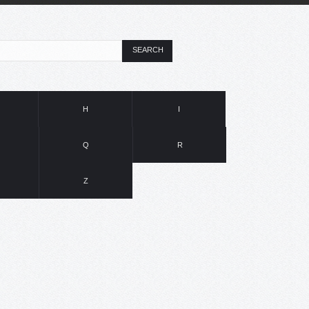
SEARCH
H
I
Q
R
Z