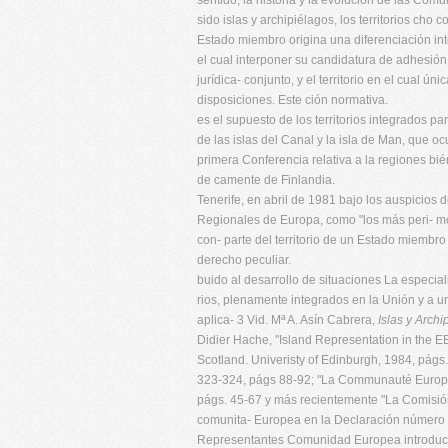
sentido, la historia y la evolución de las Co
sido islas y archipiélagos, los territorios cho
Estado miembro origina una diferenciación int
el cual interponer su candidatura de adhesión
jurídica- conjunto, y el territorio en el cua
disposiciones. Este ción normativa.
es el supuesto de los territorios integrados 
de las islas del Canal y la isla de Man, que oc
primera Conferencia relativa a la regiones bié
de camente de Finlandia.
Tenerife, en abril de 1981 bajo los auspicios
Regionales de Europa, como "los más peri- mo
con- parte del territorio de un Estado miembro
derecho peculiar.
buido al desarrollo de situaciones La especial
rios, plenamente integrados en la Unión y a u
aplica- 3 Vid. Mª A. Asín Cabrera,
Islas y Arch
Didier Hache, "Island Representation in the E
Scotland. Univeristy of Edinburgh, 1984, págs.
323-324, págs 88-92; "La Communauté Europée
págs. 45-67 y más recientemente "La Comis
comunita- Europea en la Declaración número 30
Representantes Comunidad Europea introducid