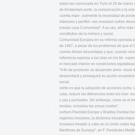
sobre las convocada en Turín el 29 de marzo d
de Amsterdam porte, la comunicación y la ener
cuenta espe- cialmente la necesidad de poner 
interiores y periféri- nes insulares sufren des
insular cuya Comunidad". A su vez, años más t
constitutivo de la nómico y social.
Comunidad Europea en su reforma operada por 
de 1997, a pesar de los problemas de que el D
cuenta dichas desventajas y que, cuando versi
referencia expresa a las islas en los tér- espe
el mercado interior en condiciones equitativas
"A fin de promover un desarrollo armo- nioso d
desarrollará y proseguirá su acción encamina-
social.
cierto es que la adopción de acciones comu- L
cular, reducir las diferencias entre los nive-
y sas y puntuales. Sin embargo, como se el re
recidas, incluidas las zonas rurales".
sortium Planistat Europe y Bradley Dunbar Ass.
regiones insulares, la dinámica iniciada impo
insulares llevado a cabo en la Unión estas r
Marítimas de Europa)", en F. Fernández Martí