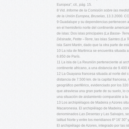
Europea", cit., pág. 15.
8 Vid.
Informe de la Comisión sobre las medida
de la Unión Europea, Bruselas
, 13.3.2000. CO
9 Guadalupe y su dependencias pertenecen al 
en el hemisferio norte del continente american
de islas: Dos islas principales (
La Basse- Ter
Désirade, Petite –Terre
, las islas
Saintes (La T
isla
Saint Martin
, dado que la otra parte de es
10 La isla de Martinica se encuentra situada a
6.850 de París.
11 La isla de La Reunión perteneciente al arc
continente africano, a una distancia de 9.400 
12 La Guayana francesa situada al norte del
distancia de 7.500 km. de la capital francesa, 
geográfico periférico, evidenciado por los 320 
que atraviesa una gran parte de su suelo, lo 
una situación de aislamiento comparable a la 
13 Los archipiélagos de Madeira y Azores situa
Macaronesia. El archipiélago de Madeira, const
denominados
Las Desertas
y Las Salvajes, se
latitud Norte y entre los meridianos 6º 16' 30'
El archipiélago de Azores, integrado por las