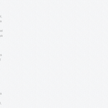
l,
da
 el
uya
os
2
 a
l,