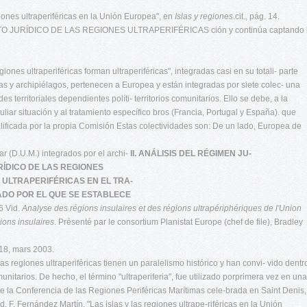
giones ultraperiféricas en la Unión Europea", en
Islas y regiones
.cit., pág. 14.
 JURÍDICO DE LAS REGIONES ULTRAPERIFÉRICAS ción y continúa captando 
iones ultraperiféricas forman ultraperiféricas", integradas casi en su totali- parte
islas y archipiélagos, pertenecen a Europea y están integradas por siete colec- una
des territoriales dependientes políti- territorios comunitarios. Ello se debe, a la
iar situación y al tratamiento específico bros (Francia, Portugal y España). que
ificada por la propia Comisión Estas colectividades son: De un lado, Europea de
r (D.U.M.) integrados por el archi-
II. ANÁLISIS DEL RÉGIMEN JU-
RÍDICO DE LAS REGIONES
1
ULTRAPERIFÉRICAS EN EL TRA-
ADO POR EL QUE SE ESTABLECE
6 Vid.
Analyse des régions insulaires et des régions ultrapériphériques de l'Union
gions insulaires
. Présenté par le consortium Planistat Europe (chef de file), Bradley
118, mars 2003.
as regiones ultraperiféricas tienen un paralelismo histórico y han convi- vido dentr
itarios. De hecho, el término "ultraperiferia", fue utilizado porprimera vez en una
e la Conferencia de las Regiones Periféricas Marítimas cele-brada en Saint Denis,
. F. Fernández Martín, "Las islas y las regiones ultrape-riféricas en la Unión