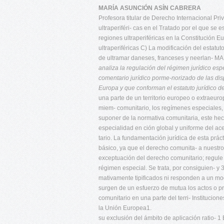
MARÍA ASUNCIÓN ASÍN CABRERA
Profesora titular de Derecho Internacional Pr
ultraperiféri- cas en el Tratado por el que se
regiones ultraperiféricas en la Constitución E
ultraperiféricas C) La modificación del estatut
de ultramar daneses, franceses y neerlan
analiza la regulación del régimen jurídico esp
comentario jurídico porme-norizado de las dis
Europa y que conforman el estatuto jurídico de 
una parte de un territorio europeo o extraeur
miem- comunitario, los regímenes especiales, 
suponer de la normativa comunitaria, este hec
especialidad en ción global y uniforme del ac
tario. La fundamentación jurídica de esta pr
básico, ya que el derecho comunita- a nuestro 
exceptuación del derecho comunitario; regule
régimen especial. Se trata, por consiguien- y
mativamente tipificados ni responden a un mod
surgen de un esfuerzo de mutua los actos o pr
comunitario en una parte del terri- Institucio
la Unión Europea1.
su exclusión del ámbito de aplicación ratio- 