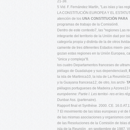
21-38.
5 Vid. F. Fernández Martín, "Las islas y las re
LA CONSTITUCIÓN EUROPEA Y EL ESTATUTO
atención de los
UNA CONSTITUCIÓN PARA
programas de trabajo de la Comisión6.
Dentro de este contexto7, las "regiones Las reg
integrante del territorio de la Unión dad por 
categoría propia y distinta de la de otros tivida
camente de tres diferentes Estados miem- pecul
gozan estas regiones en la Unión Europea, cal
"única y compleja"8.
los cuatro Departamentos franceses de ultrama
piélago de Guadalupe y sus dependencias9,
la isla de Martinica10, la isla de La Reunión1
y la Guayana francesa12; de otro, los archi-
T
piélagos portugueses de Madeira y Azores13 
européenne: Partie I. Les territoi-
res et les ré
Dunbar Ass. (partenaire).
Rapport final et Synthèse. 2000. CE. 16.0.AT.
7 El movimiento de las islas europeas y el de l
de las mismas asociaciones y organismos comun
de las Resoluciones de la Comisión de Islas d
isla de la Reunión , en septiembre de 1987. Vid