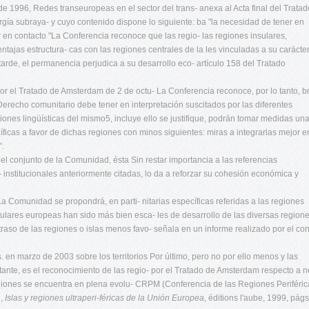
e 1996, Redes transeuropeas en el sector del trans- anexa al Acta final del Tratad
gía subraya- y cuyo contenido dispone lo siguiente: ba "la necesidad de tener en
en contacto "La Conferencia reconoce que las regio- las regiones insulares,
ventajas estructura- cas con las regiones centrales de la les vinculadas a su carácte
arde, el permanencia perjudica a su desarrollo eco- artículo 158 del Tratado
el Tratado de Amsterdam de 2 de octu- La Conferencia reconoce, por lo tanto, b
erecho comunitario debe tener en interpretación suscitados por las diferentes
ones lingüísticas del mismo5, incluye ello se justifique, podrán tomar medidas un
cíficas a favor de dichas regiones con minos siguientes: miras a integrarlas mejor e
".
el conjunto de la Comunidad, ésta Sin restar importancia a las referencias
 institucionales anteriormente citadas, lo da a reforzar su cohesión económica y
a Comunidad se propondrá, en parti- nitarias específicas referidas a las regiones
 insulares europeas han sido más bien esca- les de desarrollo de las diversas region
traso de las regiones o islas menos favo- señala en un informe realizado por el con
 en marzo de 2003 sobre los territorios Por último, pero no por ello menos y las
rtante, es el reconocimiento de las regio- por el Tratado de Amsterdam respecto a 
egiones se encuentra en plena evolu- CRPM (Conferencia de las Regiones Periféric
n,
Islas y regiones ultraperi-féricas de la Unión Europea
, éditions l'aube, 1999, págs