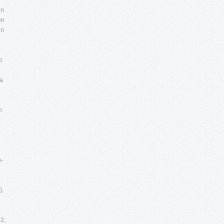
un
en
en
o
la
n
n-
),
2,