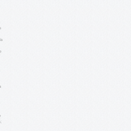
s
la
e
a
e
;