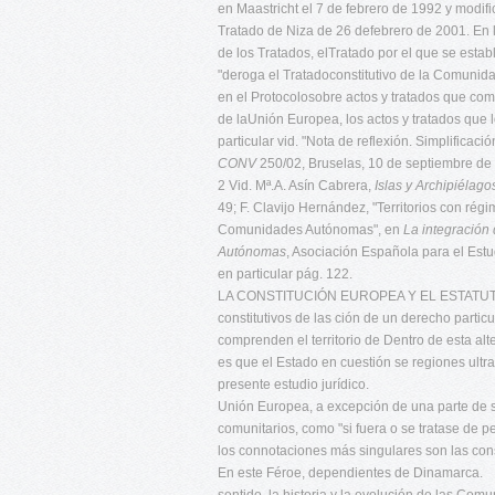
en Maastricht el 7 de febrero de 1992 y modif
Tratado de Niza de 26 defebrero de 2001. En l
de los Tratados, elTratado por el que se esta
"deroga el Tratadoconstitutivo de la Comunida
en el Protocolosobre actos y tratados que com
de laUnión Europea, los actos y tratados que lo
particular vid. "Nota de reflexión. Simplificac
CONV
250/02, Bruselas, 10 de septiembre de 
2 Vid. Mª.A. Asín Cabrera,
Islas y Archipiéla
49; F. Clavijo Hernández, "Territorios con régi
Comunidades Autónomas", en
La integració
Autónomas
, Asociación Española para el Est
en particular pág. 122.
LA CONSTITUCIÓN EUROPEA Y EL ESTATUTO
constitutivos de las ción de un derecho partic
comprenden el territorio de Dentro de esta alt
es que el Estado en cuestión se regiones ultra
presente estudio jurídico.
Unión Europea, a excepción de una parte de su
comunitarios, como "si fuera o se tratase de p
los connotaciones más singulares son las consti-
En este Féroe, dependientes de Dinamarca.