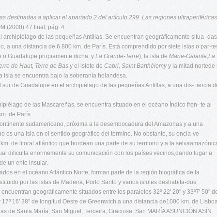
s destinadas a aplicar el apartado 2 del artículo 299. Las regiones
ultraperiféricas
M (2000) 47 final, pág. 4.
archipiélago de las pequeñas Antillas. Se encuentran geográficamente situa- das
o, a una distancia de 6.800 km. de París. Está comprendido por siete islas o par-te
re
o Guadalupe propiamente dicha, y
La Grande-Terre
), la isla de
Marie-Galante
,
La
erre de Haut, Terre de Bas
y el islote de
Cabri, Saint Barthélemy
y la mitad nortede 
ta isla se encuentra bajo la soberanía holandesa.
l sur de Guadalupe en el archipiélago de las pequeñas Antillas, a una dis- tancia d
hipiélago de las Mascareñas, se encuentra situado en el océano Índico fren- te al
km. de París.
 continente sudamericano, próxima a la desembocadura del Amazonas y a una
no es una isla en el sentido geográfico del término. No obstante, su encla-ve
km. de litoral atlántico que bordean una parte de su territorio y a la selvaamazónic
cual dificulta enormemente su comunicación con los países vecinos,dando lugar a
de un ente insular.
dos en el océano Atlántico Norte, forman parte de la región biográfica de la
ituido por las islas de Madeira, Porto Santo y varios islotes deshabita-dos,
 encuentran geográficamente situados entre los paralelos 32º 22' 20'' y 33º7' 50'' d
' y 17º 16' 38'' de longitud Oeste de Greenwich a una distancia de1000 km. de Lisboa
 islas de Santa María, San Miguel, Terceira, Graciosa, San MARÍA ASUNCIÓN ASÍN