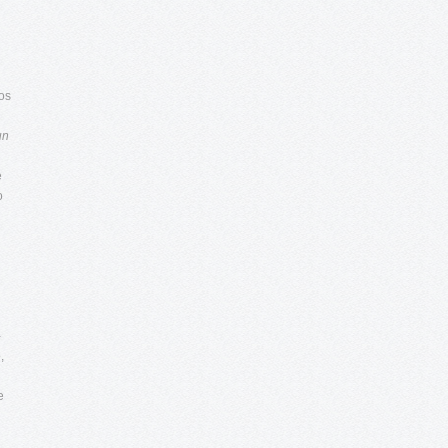
ios
un
e
o
-
,
e