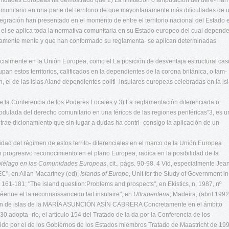
munidades Europeas ha demostrado que 2) La limitación o amputación del dere- han
 comunitario en una parte del territorio de que mayoritariamente más dificultades de 
egración han presentado en el momento de entre el territorio nacional del Estado 
 el se aplica toda la normativa comunitaria en su Estado europeo del cual depend
l únicamente mente y que han conformado su reglamenta- se aplican determinadas
parcialmente en la Unión Europea, como el La posición de desventaja estructural cas
upan estos territorios, calificados en la dependientes de la corona británica, o tam-
n, el de las islas Aland dependientes políti- insulares europeas celebradas en la is
 de la Conferencia de los Poderes Locales y 3) La reglamentación diferenciada o
dulada del derecho comunitario en una féricos de las regiones periféricas"3, es u
 trae dicionamiento que sin lugar a dudas ha contri- consigo la aplicación de un
idad del régimen de estos territo- diferenciales en el marco de la Unión Europea
n progresivo reconocimiento en el plano Europea, radica en la posibilidad de la
ipiélago en las Comunidades Europeas
, cit., págs. 90-98. 4 Vid, especialmente Jea
EC", en Allan Macartney (ed),
Islands of
Europe
, Unit for the Study of Government in
 161-181; "The island question:Problems and prospects", en Ekistics, n, 1987, nº
nne et la reconnaissancedu fait insulaire", en
Ultraperiferia
, Madeira, (abril 1992
ión de islas de la MARÍA ASUNCIÓN ASÍN CABRERA Concretamente en el ámbito
 adopta- rio, el artículo 154 del Tratado de la da por la Conferencia de los
o por el de los Gobiernos de los Estados miembros Tratado de Maastricht de 199