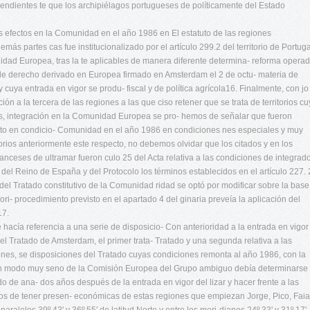
endientes te que los archipiélagos portugueses de políticamente del Estado
s efectos en la Comunidad en el año 1986 en El estatuto de las regiones
emás partes cas fue institucionalizado por el artículo 299.2 del territorio de Portuga
dad Europea, tras la te aplicables de manera diferente determina- reforma opera
 de derecho derivado en Europea firmado en Amsterdam el 2 de octu- materia de
 cuya entrada en vigor se produ- fiscal y de política agrícola16. Finalmente, con jo
n a la tercera de las regiones a las que ciso retener que se trata de territorios c
arias, integración en la Comunidad Europea se pro- hemos de señalar que fueron
to en condicio- Comunidad en el año 1986 en condiciones nes especiales y muy
ritorios anteriormente este respecto, no debemos olvidar que los citados y en los
ranceses de ultramar fueron culo 25 del Acta relativa a las condiciones de integrad
el Reino de España y del Protocolo los términos establecidos en el artículo 227. 
del Tratado constitutivo de la Comunidad ridad se optó por modificar sobre la base
i- procedimiento previsto en el apartado 4 del ginaria preveía la aplicación del
17.
hacía referencia a una serie de disposicio- Con anterioridad a la entrada en vigor
el Tratado de Amsterdam, el primer trata- Tratado y una segunda relativa a las
ones, se disposiciones del Tratado cuyas condiciones remonta al año 1986, con la
 un modo muy seno de la Comisión Europea del Grupo ambiguo debía determinarse
o de ana- dos años después de la entrada en vigor del lizar y hacer frente a las
s de tener presen- económicas de estas regiones que empiezan Jorge, Pico, Faia