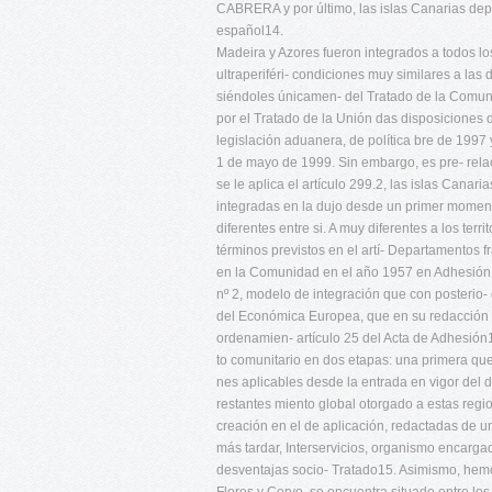
CABRERA y por último, las islas Canarias dep
español14.
Madeira y Azores fueron integrados a todos lo
ultraperiféri- condiciones muy similares a las d
siéndoles únicamen- del Tratado de la Comuni
por el Tratado de la Unión das disposiciones
legislación aduanera, de política bre de 1997 y
1 de mayo de 1999. Sin embargo, es pre- relació
se le aplica el artículo 299.2, las islas Can
integradas en la dujo desde un primer momen
diferentes entre si. A muy diferentes a los ter
términos previstos en el artí- Departamentos f
en la Comunidad en el año 1957 en Adhesión d
nº 2, modelo de integración que con posterio- 
del Económica Europea, que en su redacción or
ordenamien- artículo 25 del Acta de Adhesión
to comunitario en dos etapas: una primera que 
nes aplicables desde la entrada en vigor del d
restantes miento global otorgado a estas regi
creación en el de aplicación, redactadas de
más tardar, Interservicios, organismo encargad
desventajas socio- Tratado15. Asimismo, hemo