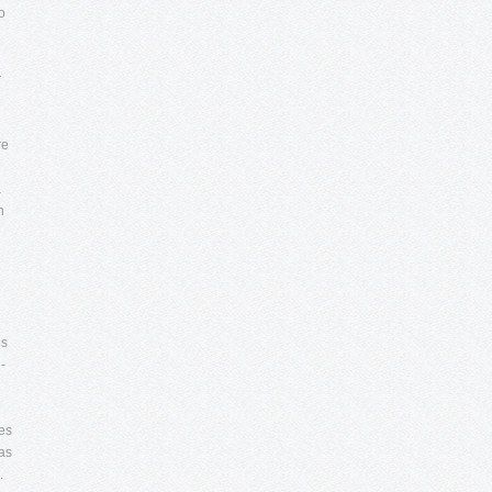
o
r
re
a
n
es
-
nes
as
.