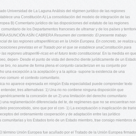
ivado Universidad de La Laguna Análisis del régimen jurídico de las regiones
 establece una Constitución A) La consolidación del modelo de integración de las
uropea B) Comentario jurídico de las disposiciones del estatuto de las regiones
o comunitario de los Departamentos franceses de ultramar y de los países y territor
- MARÍA ASUNCIÓN ASÍN CABRERA
Resumen del contenido:
El presente trabajo
ecial de las regiones
ultraperiféricas en la Unión Europea. En concreto, se realiza 
posiciones previstas en el Tratado por el que se establece unaConstitución para
las regiones ultraperifé-ricas en el futuro texto constitucional.
En la medida en qu
opeo, depen- Desde el punto de vista del derecho diente jurídicamente de un Estad
se bro, no asume de forma plena el conjunto caracterizan en su conjunto por
ho una excepción a la aceptación y a la aplica- supone la existencia de una
ervo comuni- el contexto comunitario.
áctica no aparece expresada en ningún Esta especialidad puede comprender texto
entender, tres alternativas: 1) Una rio no contiene ninguna disposición que
 genéricamente la concesión de un 2) una limitación del derecho comunitario
 3) una reglamentación diferenciada del te, de regímenes que no se encuentran nor
elo preconcebido, sino que por el con- 1) La exceptuación o inaplicación de trario
eceptos del ordenamiento cooperación y de adaptación entre las jurídico
nes comunitarias y los Estados torio de un Estado miembro, trae consigo miembros d
1 El término Unión Europea fue acuñado por el Tratado de la Unión Europea firmado