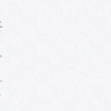
do
ste
A.
s
6,
a
el
e
.