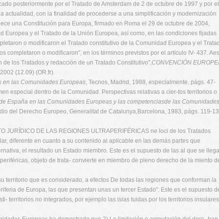
icado posteriormente por el Tratado de Amsterdam de 2 de octubre de 1997 y por el
a actualidad, con la finalidad de procederse a una simplificación y modernización
blece una Constitución para Europa, firmado en Roma el 29 de octubre de 2004,
d Europea y el Tratado de la Unión Europea, así como, en las condiciones fijadas
pletaron o modificaron el Tratado constitutivo de la Comunidad Europea y el Trata
s completaron o modificaron", en los términos previstos por el artículo IV- 437. Ae
ión de los Tratados y redacción de un Tratado Constitutivo",
CONVENCIÓN EUROPE
2002 (12.09) (OR.fr).
gos en las Comunidades Europeas
, Tecnos, Madrid, 1988, especialmente, págs. 47-
men especial dentro de la Comunidad. Perspectivas relativas a cier-tos territorios o
n de España en las Comunidades Europeas y las competenciasde las Comunidade
udio del Derecho Europeo, Generalitat de Catalunya,Barcelona, 1983, págs. 119-13
 JURÍDICO DE LAS REGIONES ULTRAPERIFÉRICAS ne loci de los Tratados
ular, diferente en cuanto a su contenido al aplicable en las demás partes que
ernativa, el resultado un Estado miembro. Este es el supuesto de las al que se lleg
periféricas, objeto de trata- convierte en miembro de pleno derecho de la miento d
 territorio que es considerado, a efectos De todas las regiones que conforman la
eriferia de Europa, las que presentan unas un tercer Estado". Este es el supuesto d
 territorios no integrados, por ejemplo las islas tuidas por los territorios insulares