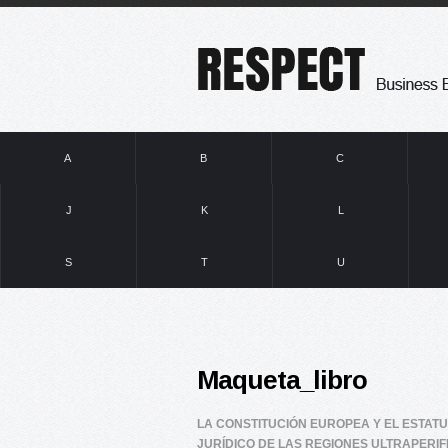
A
B
C
J
K
L
S
T
U
Maqueta_libro
LA CONSTITUCIÓN EUROPEA Y EL ESTAT
JURÍDICO DE LAS REGIONES ULTRAPERI