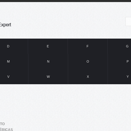
D
E
F
G
M
N
O
P
V
W
X
Y
UTO
FÉRICAS