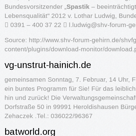
Bundesvorsitzender „
Spastik
– beeinträchtigt
Lebensqualität" 2012 v. Lothar Ludwig, Bund
 0391 – 400 37 22 
l.ludwig@shv-forum-ge
Source: http://www.shv-forum-gehirn.de/shvf
content/plugins/download-monitor/download
vg-unstrut-hainich.de
gemeinsamen Sonntag, 7. Februar, 14 Uhr, F
ein buntes Programm für Sie! Für das leiblich
hin und zurück! Die Verwaltungsgemeinschaft 
Dorfstraße 50 in 99991 Heroldishausen Bürg
Zehaczek .Tel.: 036022/96367
batworld.org