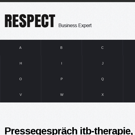
A
B
C
H
I
J
O
P
Q
V
W
X
Pressegespräch itb-therapie,