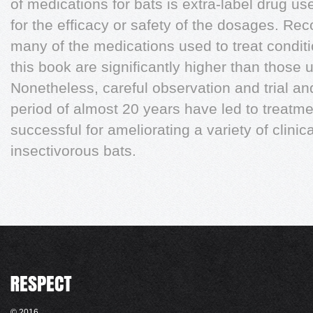
of medications for bats is extra-label drug 
for the efficacy or safety of the dosages. 
many of the medications used to treat conditi
this book are significantly higher than those
Nonetheless, careful observation and trial and
period of almost 20 years have led to treatm
successful for ameliorating a variety of clinic
insectivorous bats.
© 2016