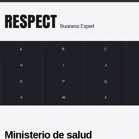
A
B
C
H
I
J
O
P
Q
V
W
X
Ministerio de salud